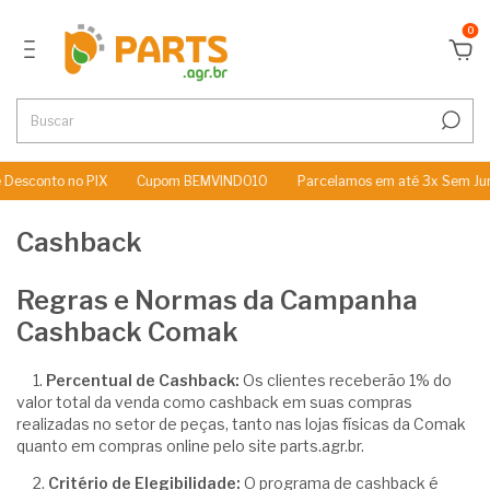
0
esconto no PIX
Cupom BEMVINDO10
Parcelamos em até 3x Sem Jur
Cashback
Regras e Normas da Campanha
Cashback Comak
1.
Percentual de Cashback:
Os clientes receberão 1% do
valor total da venda como cashback em suas compras
realizadas no setor de peças, tanto nas lojas físicas da Comak
quanto em compras online pelo site parts.agr.br.
2.
Critério de Elegibilidade:
O programa de cashback é