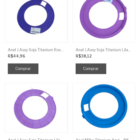
Anel J.Assy Soja Titanium Roxo - 3Mm Reb 0,8Mm Para Disco 135
Anel J.Assy Soja Titanium Lilas - 3Mm Liso Para Disco 135
R$44,96
R$38,12