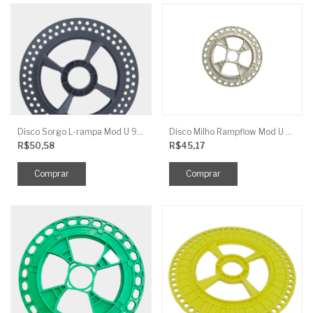
Disco Sorgo L-rampa Mod U 90 Furos Cinza - 6MM J.ASSY
Disco Milho Rampflow Mod U Branco- 11,5X8,5MM J.ASSY
R$50,58
R$45,17