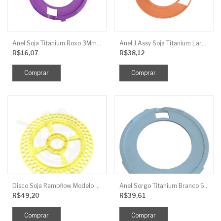
Anel Soja Titanium Roxo 3Mm Reb 0,8Mm J.Assy
Anel J.Assy Soja Titanium Laranja Claro - 4Mm Reb 1Mm Para Disco 135
R$16,07
R$38,12
Disco Soja Rampflow Modelo Universal 90F 7,3Mm Amarelo J.Assy
Anel Sorgo Titanium Branco 6,5Mm Liso J.Assy
R$49,20
R$39,61