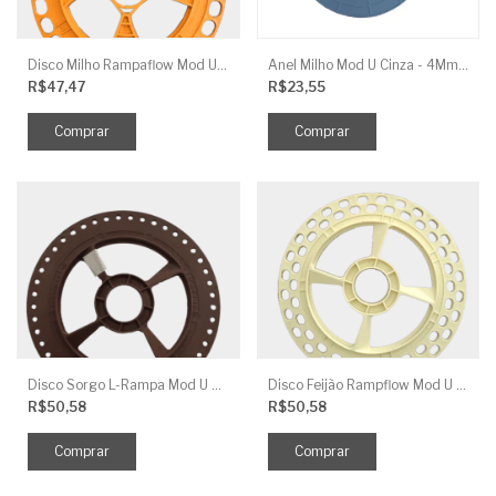
Disco Milho Rampaflow Mod U Laranja Claro 15,5X11,5MM J.ASSY
Anel Milho Mod U Cinza - 4Mm Reb 1,6Mm J.Assy
R$47,47
R$23,55
Disco Sorgo L-Rampa Mod U 45 Furos Marrom Escuro - 4,5MM J.ASSY
Disco Feijão Rampflow Mod U Bege - 11X8MM J.ASSY
R$50,58
R$50,58