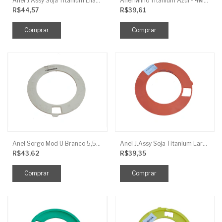
Anel J.Assy Soja Titanium Lilas 3Mm Liso
Anel Milho Titanium Azul - 4Mm Reb 2Mm J.Assy
R$44,57
R$39,61
Anel Sorgo Mod U Branco 5,5Mm Liso J.Assy
Anel J.Assy Soja Titanium Laranja - 4Mm Liso
R$43,62
R$39,35