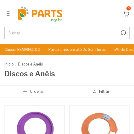
0
m BEMVINDO10
Parcelamos em até 3x Sem Juros
5% de Desconto no 
Início
.
Discos e Anéis
Discos e Anéis
Ordenar
Filtrar