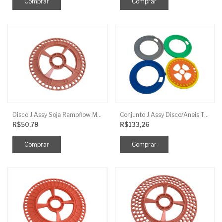
Disco J.Assy Soja Rampflow Mod U 45 Furos Laranja 8Mm
Conjunto J.Assy Disco/Aneis Titanium Milho 28 Furos
R$50,78
R$133,26