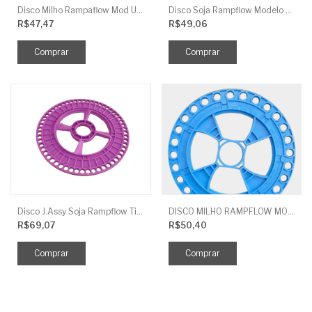
Disco Milho Rampaflow Mod U Verm 14,5X10Mm J.Assy
Disco Soja Rampflow Modelo Universal 90F 9Mm Lilás J.Assy
R$47,47
R$49,06
Disco J.Assy Soja Rampflow Titanium 56 Furos Lilas - 9M
DISCO MILHO RAMPFLOW MOD U AZUL - 11MM J.ASSY
R$69,07
R$50,40