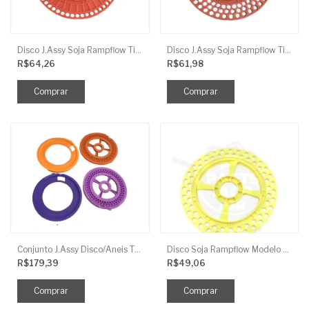
Disco J.Assy Soja Rampflow Titanium 56 Furos Laranja 8Mm
Disco J.Assy Soja Rampflow Titanium 135 Furos Laranja 8Mm
R$64,26
R$61,98
Conjunto J.Assy Disco/Aneis Titanium Soja 90 Furos
Disco Soja Rampflow Modelo Universal 64F 7,3Mm Amarelo J.Assy
R$179,39
R$49,06