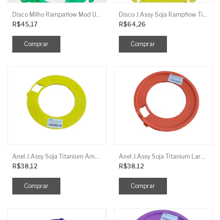
Disco Milho Rampaflow Mod U Verde 13,5X9MM J.ASSY
Disco J.Assy Soja Rampflow Titanium 56 Furos Amarelo - 7,3Mm
R$45,17
R$64,26
Anel J.Assy Soja Titanium Amarelo 4Mm Liso P Disco 135
Anel J.Assy Soja Titanium Laranja - 4Mm Liso Para Disco 135
R$38,12
R$38,12