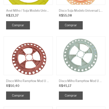
Anel Milho / Soja Modelo Universal Amarelo 4Mm Liso J.Assy
Disco Soja Modelo Universal Laranja Escuro 64F 8Mm J.Assy
R$23,37
R$55,08
Disco Milho Rampflow Mod U Laranja - 12Mm J.Assy
Disco Milho Rampflow Mod U Bege 9,5Mm J.Assy
R$50,40
R$45,17