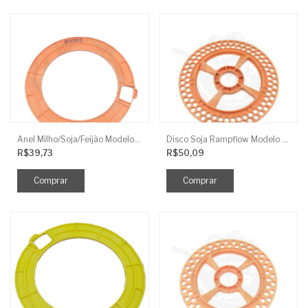
Anel Milho/Soja/Feijão Modelo Universal Laranja 4Mm S/ Rebaixo J.Assy
Disco Soja Rampflow Modelo Universal Laranja 90F 8Mm J.Assy
R$39,73
R$50,09