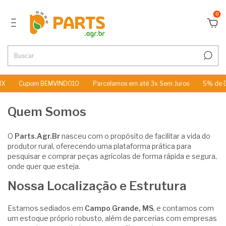
0
IX
Cupom BEMVINDO10
Parcelamos em até 3x Sem Juros
5% de D
Quem Somos
O
Parts.Agr.Br
nasceu com o propósito de facilitar a vida do
produtor rural, oferecendo uma plataforma prática para
pesquisar e comprar peças agrícolas de forma rápida e segura,
onde quer que esteja.
Nossa Localização e Estrutura
Estamos sediados em
Campo Grande, MS
, e contamos com
um estoque próprio robusto, além de parcerias com empresas