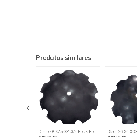
Produtos similares
DISCO MILHO RAMPFLOW MOD U AZUL - 11MM J.ASSY
Disco 28 X7.50X1.3/4 Rec F. Red Baldan