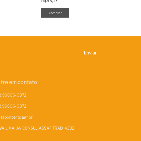
R$45,17
R$886,81
tre em contato
tato@parts.agr.br
VA LIMA, AV CONSUL ASSAF TRAD, 4332