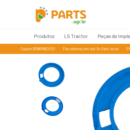
Produtos
LS Tractor
Peças de Imp
Cupom BEMVINDO10
Parcelamos em até 3x Sem Juros
5% de 