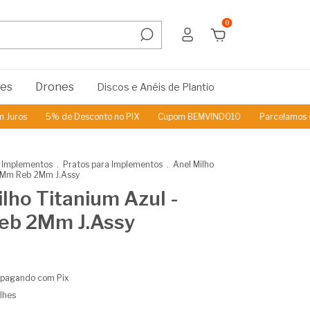
0
res
Drones
Discos e Anéis de Plantio
os
5% de Desconto no PIX
Cupom BEMVINDO10
Parcelamos em a
 Implementos
.
Pratos para Implementos
.
Anel Milho
 4Mm Reb 2Mm J.Assy
lho Titanium Azul -
b 2Mm J.Assy
pagando com Pix
lhes