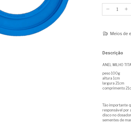
Meios de e
Descrição
ANEL MILHO TIT
peso 100g
altura 1cm
largura 21cm
comprimento 21
Tão importante q
responsável por a
disco no dosador
sementes de mane