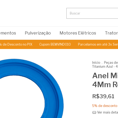
lementos
Pulverização
Motores Elétricos
Trato
Desconto no PIX
Cupom BEMVINDO10
Parcelamos em até 3x Sem Jur
Início
.
Peças de
Titanium Azul -
Anel Mi
4Mm Re
R$39,61
5% de desconto
Ver mais deta