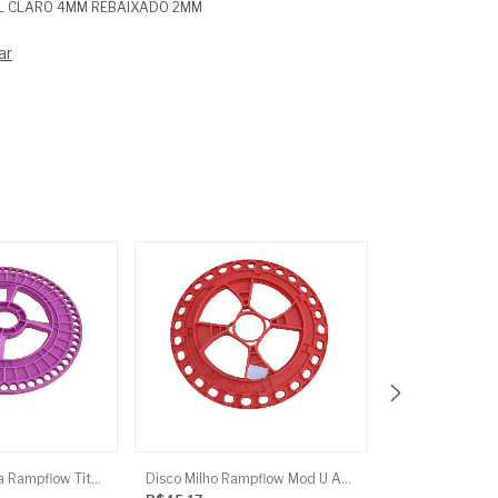
L CLARO 4MM REBAIXADO 2MM
ar
Disco J.Assy Soja Rampflow Titanium 56 Furos Lilas - 9M
Disco Milho Rampflow Mod U Abobora - 11X8Mm J.Assy