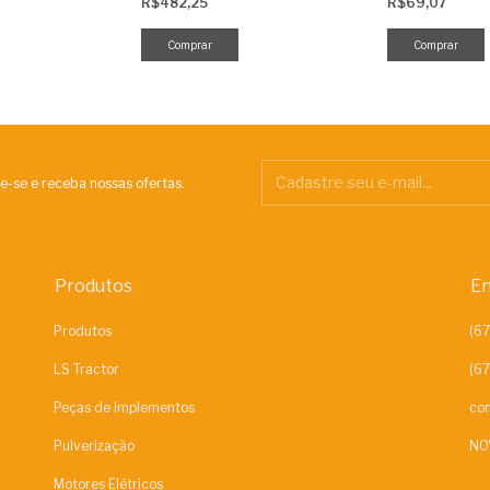
R$482,25
R$69,07
e-se e receba nossas ofertas.
Produtos
En
Produtos
LS Tractor
Peças de Implementos
con
Pulverização
NO
Motores Elétricos