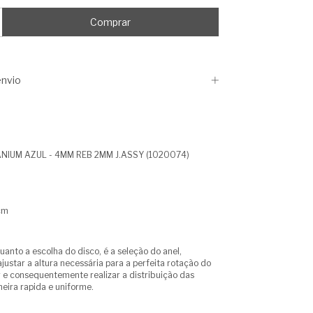
nvio
ANIUM AZUL - 4MM REB 2MM J.ASSY (1020074)
cm
uanto a escolha do disco, é a seleção do anel,
justar a altura necessária para a perfeita rotação do
 e consequentemente realizar a distribuição das
ira rapida e uniforme.