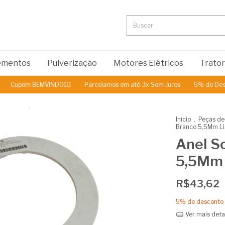
lementos
Pulverização
Motores Elétricos
Trato
upom BEMVINDO10
Parcelamos em até 3x Sem Juros
5% de Desconto
Início
.
Peças de
Branco 5,5Mm Li
Anel S
5,5Mm 
R$43,62
5% de desconto
Ver mais deta