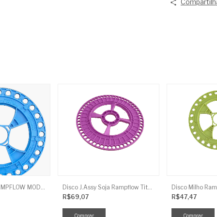
Compartilh
DISCO MILHO RAMPFLOW MOD U AZUL - 11MM J.ASSY
Disco J.Assy Soja Rampflow Titanium 56 Furos Lilas - 9M
R$69,07
R$47,47