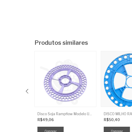
Produtos similares
Disco 26 X6.00X1.3/4 Rec F. Red Baldan
Disco Soja Rampflow Modelo Universal 90F 9Mm Lilás J.Assy
R$49,06
R$50,40