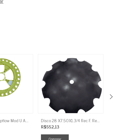
ar
Disco Milho Rampflow Mod U Amarelo - 10Mm J.Assy
Disco 28 X7.50X1.3/4 Rec F. Red Baldan
R$552,13
R$45,17