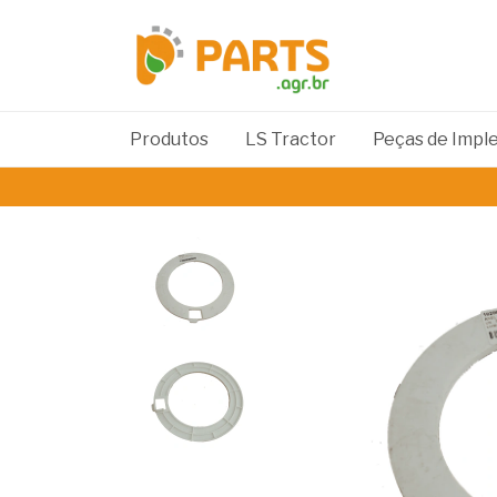
Produtos
LS Tractor
Peças de Imp
C