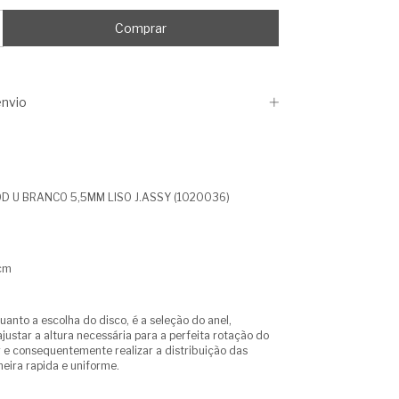
nvio
 U BRANCO 5,5MM LISO J.ASSY (1020036)
cm
uanto a escolha do disco, é a seleção do anel,
justar a altura necessária para a perfeita rotação do
 e consequentemente realizar a distribuição das
ira rapida e uniforme.