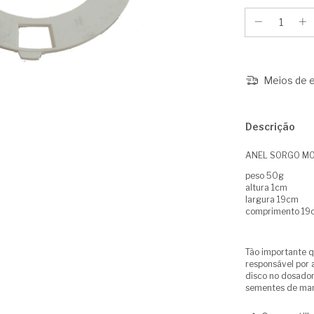
Meios de e
Descrição
ANEL SORGO MOD
peso 50g
altura 1cm
largura 19cm
comprimento 19
Tão importante q
responsável por a
disco no dosador
sementes de mane