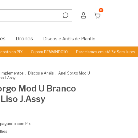
0
res
Drones
Discos e Anéis de Plantio
 no PIX
Cupom BEMVINDO10
Parcelamos em até 3x Sem Juros
5%
 Implementos
.
Discos e Anéis
.
Anel Sorgo Mod U
so J.Assy
orgo Mod U Branco
Liso J.Assy
pagando com Pix
lhes