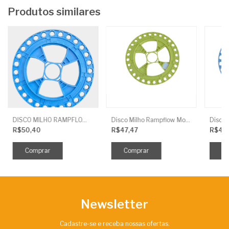
Produtos similares
DISCO MILHO RAMPFLOW MOD U AZUL - 11MM J.ASSY
Disco Milho Rampflow Mod U Amarelo - 10Mm J.Assy
R$50,40
R$47,47
R$45
Newsletter
Cadastre-se e receba nossas ofertas.