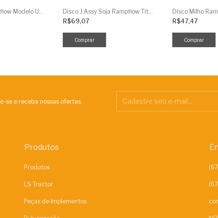
Disco Soja Rampflow Modelo Universal 90F 9Mm Lilás J.Assy
Disco J.Assy Soja Rampflow Titanium 56 Furos Lilas - 9M
R$69,07
R$47,47
e-se e receba nossas ofertas.
Produtos
En
Produtos
LS Tractor
Peças de Implementos
con