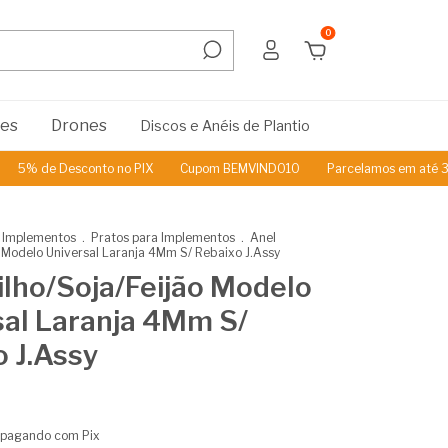
0
res
Drones
Discos e Anéis de Plantio
 de Desconto no PIX
Cupom BEMVINDO10
Parcelamos em até 3x Sem
 Implementos
.
Pratos para Implementos
.
Anel
o Modelo Universal Laranja 4Mm S/ Rebaixo J.Assy
ilho/Soja/Feijão Modelo
sal Laranja 4Mm S/
o J.Assy
pagando com Pix