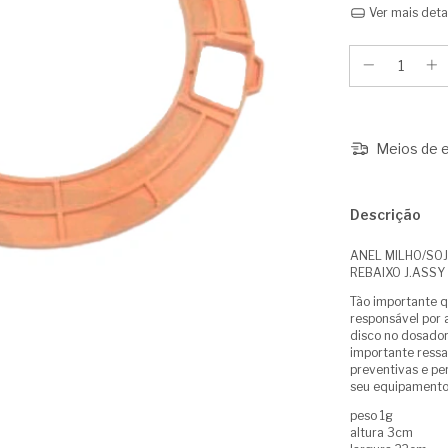
Ver mais deta
Meios de e
Descrição
ANEL MILHO/SOJ
REBAIXO J.ASSY
Tão importante q
responsável por a
disco no dosado
importante ressa
preventivas e pe
seu equipamento
peso 1g
altura 3cm