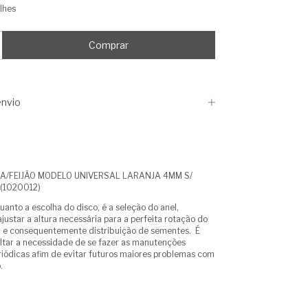
lhes
nvio
A/FEIJÃO MODELO UNIVERSAL LARANJA 4MM S/
 (1020012)
uanto a escolha do disco, é a seleção do anel,
justar a altura necessária para a perfeita rotação do
r e consequentemente distribuição de sementes.
É
ltar a necessidade de se fazer as manutenções
riódicas afim de evitar futuros maiores problemas com
.