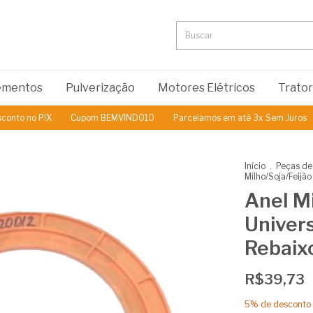
lementos
Pulverização
Motores Elétricos
Trato
 no PIX
Cupom BEMVINDO10
Parcelamos em até 3x Sem Juros
5%
Início
.
Peças de
Milho/Soja/Feijã
Anel M
Univer
Rebaix
R$39,73
5% de desconto