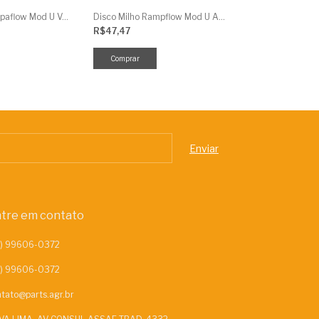
Disco Milho Rampaflow Mod U Verm 14,5X10Mm J.Assy
Disco Milho Rampflow Mod U Amarelo - 10Mm J.Assy
R$47,47
R$886,81
tre em contato
tato@parts.agr.br