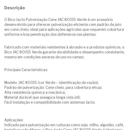
Descrição
O Bico Jacto Pulverização Cone JAC 80015 Verde é um acessório
desenvolvido para oferecer pulverização eficiente com padrão de jato
em cone cheio, ideal para aplicações agrícolas que requerem cobertura
uniforme e boa penetração dos defensivos nas plantas.
Fabricado com materiais resistentes à abrasão e a produtos químicos, o
Bico JAC 80015 Verde garante durabilidade e desempenho consistente,
mesmo em condições severas de uso no campo.
Principais Características:
Modelo: JAC 80015 (cor Verde – identificação de vazão);
Padrão de pulverização: Cone cheio, para cobertura eficaz;
Alta resistência química e mecânica;
Material durável que assegura longa vida útil;
Fácil instalação e compatibilidade com sistemas Jacto.
Aplicações:
Indicado para pulverização em culturas como soja, milho, algodão, café,
hortaliças e frutíferas, o Bico Jacto Cone JAC 80015 Verde é ideal para