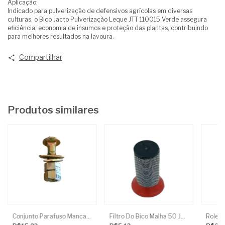
Aplicação:
Indicado para pulverização de defensivos agrícolas em diversas
culturas, o Bico Jacto Pulverização Leque JTT 110015 Verde assegura
eficiência, economia de insumos e proteção das plantas, contribuindo
para melhores resultados na lavoura.
Compartilhar
Produtos similares
Conjunto Parafuso Mancal Niveladora 5/8X3
Filtro Do Bico Malha 50 Jacto
Rolete