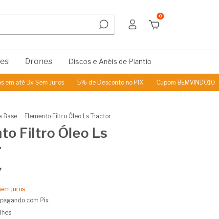
0
res
Drones
Discos e Anéis de Plantio
 até 3x Sem Juros
5% de Desconto no PIX
Cupom BEMVINDO10
P
a Base
.
Elemento Filtro Óleo Ls Tractor
o Filtro Óleo Ls
r
7
sem juros
pagando com Pix
lhes