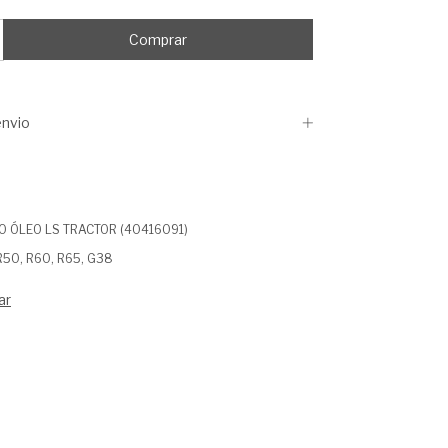
nvio
O ÓLEO LS TRACTOR (40416091)
 R50, R60, R65, G38
ar