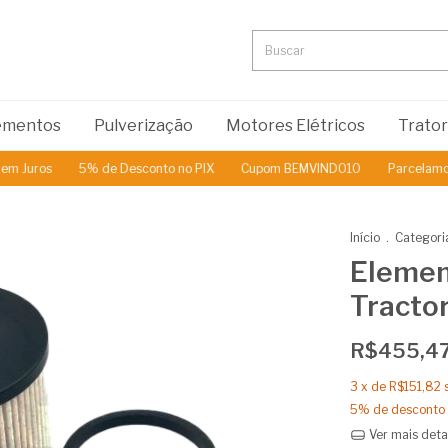
lementos
Pulverização
Motores Elétricos
Trato
Juros
5% de Desconto no PIX
Cupom BEMVINDO10
Parcelamos em
Início
.
Categori
Element
Tracto
R$455,4
3
x de
R$151,82
5% de desconto
Ver mais deta