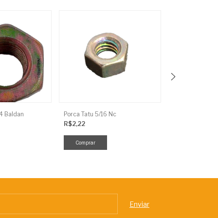
/4 Baldan
Porca Tatu 5/16 Nc
R$2,22
R$15,23