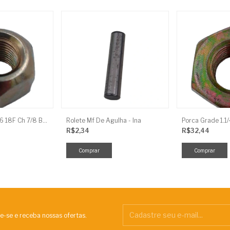
Porca Conica 9/16 18F Ch 7/8 Baldan
Rolete Mf De Agulha - Ina
Porca Grade 1.1
R$2,34
R$32,44
e-se e receba nossas ofertas.