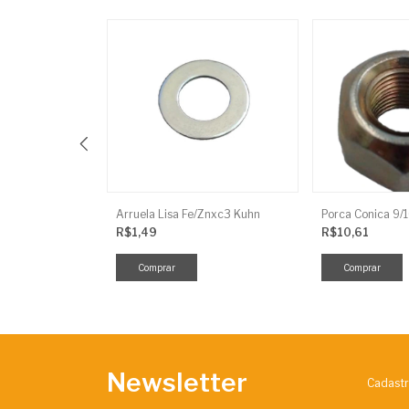
alha 50 Jacto
Arruela Lisa Fe/Znxc3 Kuhn
R$1,49
R$10,61
Newsletter
Cadastr