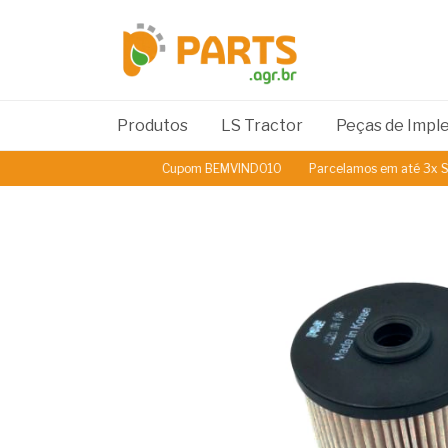
Produtos
LS Tractor
Peças de Imp
Cupom BEMVINDO10
Parcelamos em até 3x Sem 