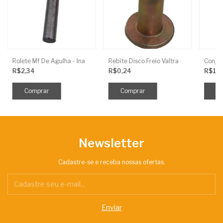
Rolete Mf De Agulha - Ina
Rebite Disco Freio Valtra
R$2,34
R$0,24
R$15
Newsletter
Cadastre-se e receba nossas ofertas.