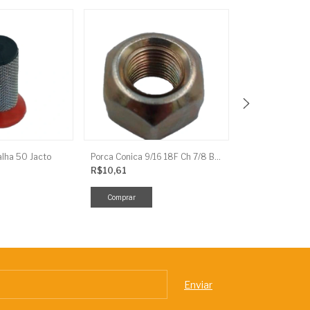
alha 50 Jacto
Porca Conica 9/16 18F Ch 7/8 Baldan
Arruela Lisa Fe
R$10,61
R$1,49