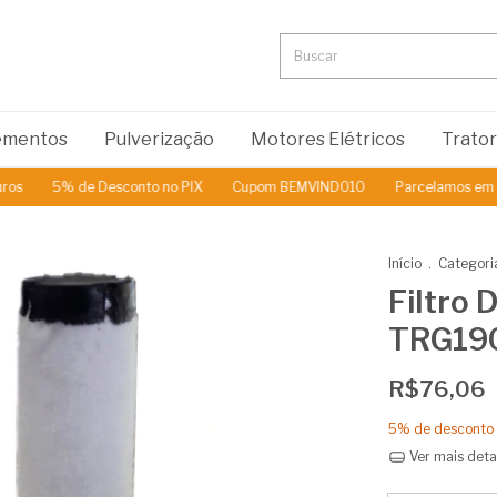
lementos
Pulverização
Motores Elétricos
Trato
5% de Desconto no PIX
Cupom BEMVINDO10
Parcelamos em até 
Início
.
Categori
Filtro 
TRG19
R$76,06
5% de desconto
Ver mais deta