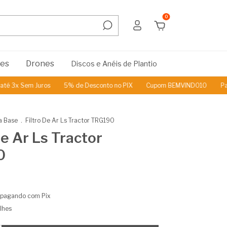
0
res
Drones
Discos e Anéis de Plantio
3x Sem Juros
5% de Desconto no PIX
Cupom BEMVINDO10
Parce
a Base
.
Filtro De Ar Ls Tractor TRG190
De Ar Ls Tractor
0
pagando com Pix
lhes