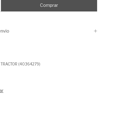
nvio
S TRACTOR (40364279)
ar