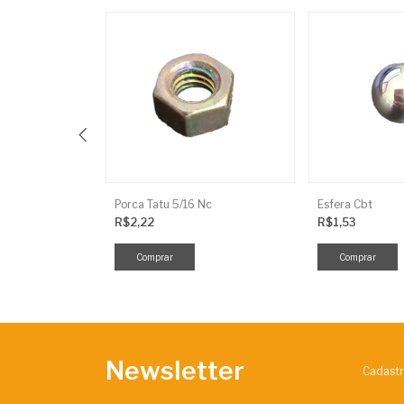
Rolete Mf Da Planetaria Da Red.Final
Porca Tatu 5/16 Nc
Esfera Cbt
R$2,22
R$1,53
Newsletter
Cadastr