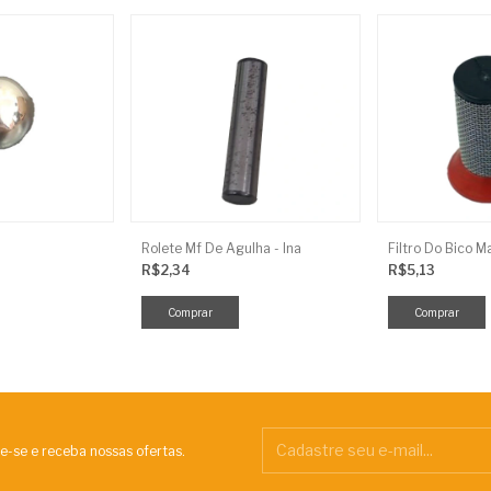
Rolete Mf De Agulha - Ina
Filtro Do Bico M
R$2,34
R$5,13
e-se e receba nossas ofertas.