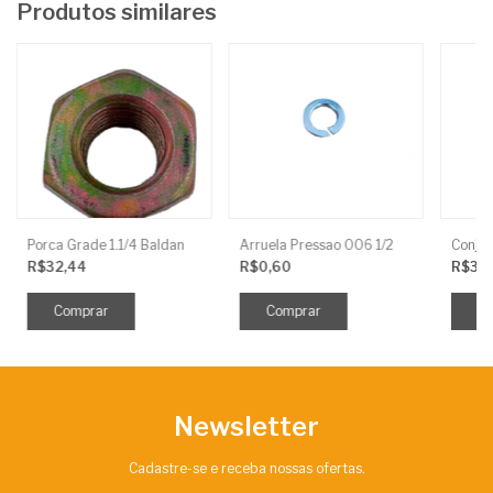
Produtos similares
Porca Grade 1.1/4 Baldan
Arruela Pressao 006 1/2
R$32,44
R$0,60
R$31
Newsletter
Cadastre-se e receba nossas ofertas.