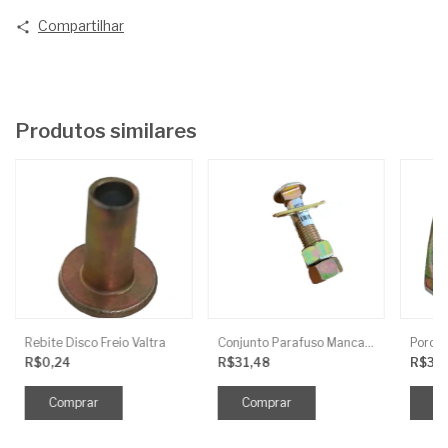
Compartilhar
Produtos similares
Rebite Disco Freio Valtra
Conjunto Parafuso Mancal 3/4 X 3.1/2 Arad.Frances
Porca 
R$0,24
R$31,48
R$32