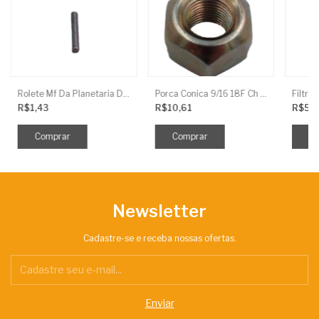
Rolete Mf Da Planetaria Da Red.Final
Porca Conica 9/16 18F Ch 7/8 Baldan
R$1,43
R$10,61
R$5,
Newsletter
Cadastre-se e receba nossas ofertas.