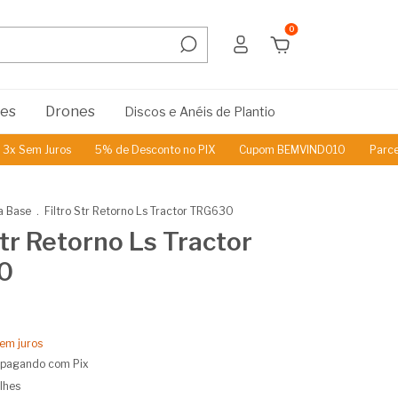
0
res
Drones
Discos e Anéis de Plantio
em Juros
5% de Desconto no PIX
Cupom BEMVINDO10
Parcelamos
a Base
.
Filtro Str Retorno Ls Tractor TRG630
Str Retorno Ls Tractor
0
em juros
pagando com Pix
lhes