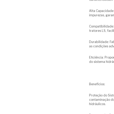
Alta Capacidade d
impurezas, garan
Compatibilidade:
tratores LS, faci
Durabilidade: Fa
as condições adv
Eficiência: Prop
do sistema hidrá
Benefícios:
Proteção do Sist
contaminação do 
hidráulicos.