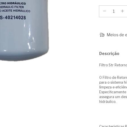
Meios de e
Descrição
Filtro Str Reto
O Filtro de Ret
para o sistema hi
limpeza e eficiên
Especificamente d
assegura um dese
hidráulico.
Características P