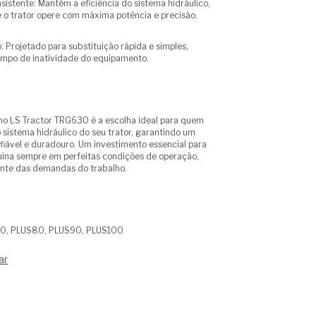
stente: Mantém a eficiência do sistema hidráulico,
o trator opere com máxima potência e precisão.
: Projetado para substituição rápida e simples,
empo de inatividade do equipamento.
rno LS Tractor TRG630 é a escolha ideal para quem
 sistema hidráulico do seu trator, garantindo um
ável e duradouro. Um investimento essencial para
ina sempre em perfeitas condições de operação,
te das demandas do trabalho.
40, PLUS80, PLUS90, PLUS100
ar