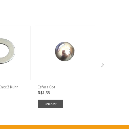
/Znxc3 Kuhn
Esfera Cbt
R$1,53
R$1,43