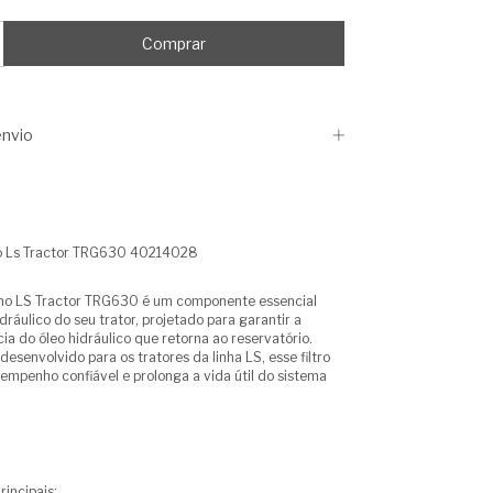
nvio
rno Ls Tractor TRG630 40214028
orno LS Tractor TRG630 é um componente essencial
dráulico do seu trator, projetado para garantir a
cia do óleo hidráulico que retorna ao reservatório.
esenvolvido para os tratores da linha LS, esse filtro
mpenho confiável e prolonga a vida útil do sistema
rincipais: