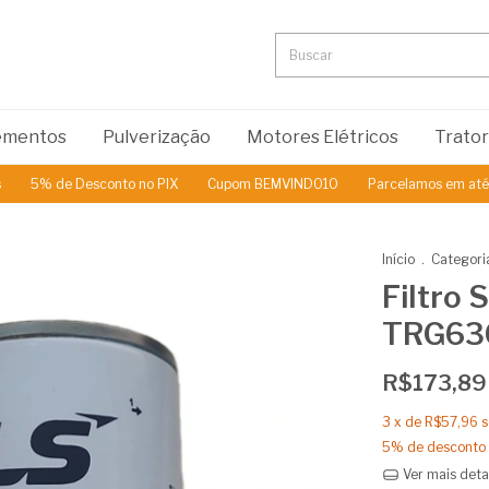
lementos
Pulverização
Motores Elétricos
Trato
% de Desconto no PIX
Cupom BEMVINDO10
Parcelamos em até 3x S
Início
.
Categori
Filtro 
TRG63
R$173,89
3
x de
R$57,96
s
5% de desconto
Ver mais deta