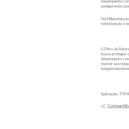
Desempenho Consi
assegurando que 
Fácil Manutenção
minimizando o t
O Filtro de Reto
busca proteger o
desempenho confi
manter sua máqu
independentemen
Aplicação: P70
Compartilh