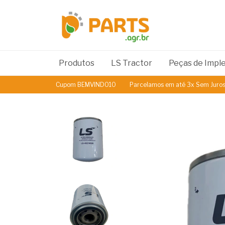
Produtos
LS Tractor
Peças de Imp
Cupom BEMVINDO10
Parcelamos em até 3x Sem Juros
5