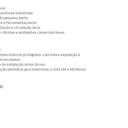
uns:
austores industriais
e pequeno porte
e e ferramentas leves
ilação e circulação de ar
oficinas e ambientes comerciais leves
:
entes internos protegidos, com baixa exposição a
de excessiva
o de instalação antes do uso
ão periódica para maximizar a vida útil e eficiência
ar