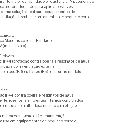
ante maior durabilidade e resistência. A potência de
se motor adequado para aplicações leves a
o uma solução ideal para equipamentos de
entilação, bombas e ferramentas de pequeno porte.
écnicas:
rico Monofásico Semi-Blindado
V (meio cavalo)
: 4
(bivolt)
: IP44 (proteção contra poeira e respingos de água)
lindada com ventilação externa
com pés (B3) ou flange (B5), conforme modelo
cios:
ão IP44 contra poeira e respingos de água
ente, ideal para ambientes internos controlados
e energia com alto desempenho em rotação
om boa ventilação e fácil manutenção
ra uso em equipamentos de pequeno porte e