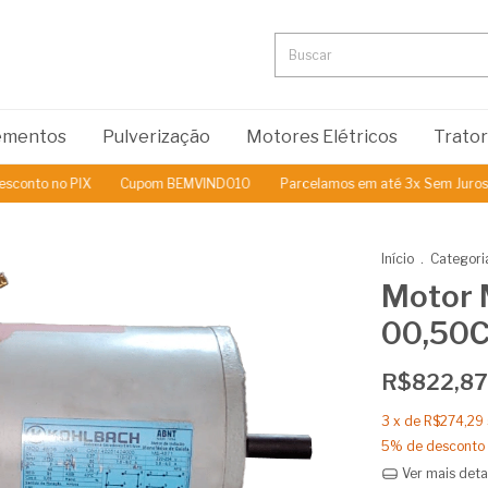
lementos
Pulverização
Motores Elétricos
Trato
o no PIX
Cupom BEMVINDO10
Parcelamos em até 3x Sem Juros
5
Início
.
Categori
Motor 
00,50C
R$822,87
3
x de
R$274,29
5% de desconto
Ver mais deta