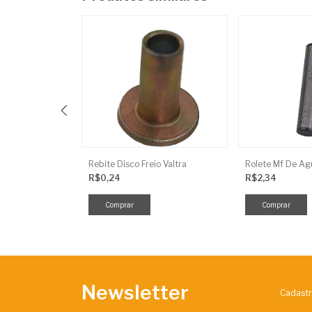
alha 50 Jacto
Rebite Disco Freio Valtra
Rolete Mf De Agu
R$0,24
R$2,34
Newsletter
Cadastr