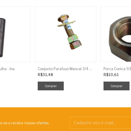
lha - Ina
Conjunto Parafuso Mancal 3/4 X 3.1/2 Arad.Frances
R$31,48
R$10,61
e-se e receba nossas ofertas.