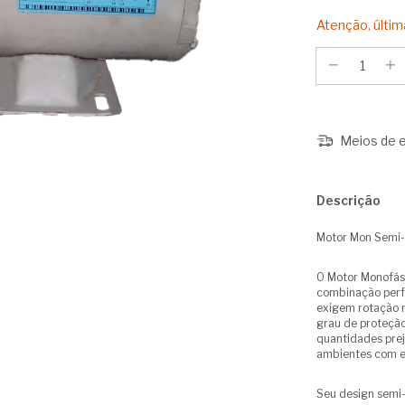
Atenção, últim
Meios de e
Descrição
Motor Mon Sem
O Motor Monofási
combinação perf
exigem rotação m
grau de proteção
quantidades prej
ambientes com ex
Seu design semi-