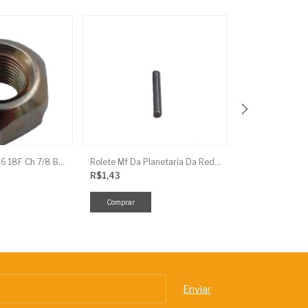
Porca Conica 9/16 18F Ch 7/8 Baldan
Rolete Mf Da Planetaria Da Red.Final
Arruela Lisa Fe
R$1,43
R$1,49