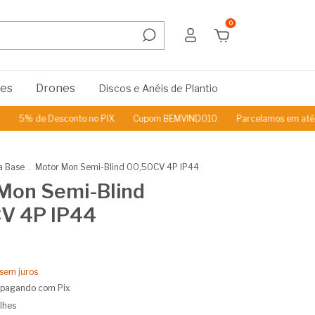
0
res
Drones
Discos e Anéis de Plantio
% de Desconto no PIX
Cupom BEMVINDO10
Parcelamos em até 3x Se
a Base
.
Motor Mon Semi-Blind 00,50CV 4P IP44
Mon Semi-Blind
V 4P IP44
sem juros
pagando com Pix
lhes