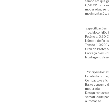
tempo em que gar
0,50 CV torna es
moderadas, send
movimentação, v
Especificações T
Tipo: Motor Elét
Potência: 0,50 C
Número de Polos
Tensão: 110/220V 
Grau de Proteção
Carcaça: Semi-b
Montagem: Base 
Principais Benefí
Excelente proteç
Compacto e efici
Baixo consumo d
moderada
Design robusto c
Versatilidade pa
automação