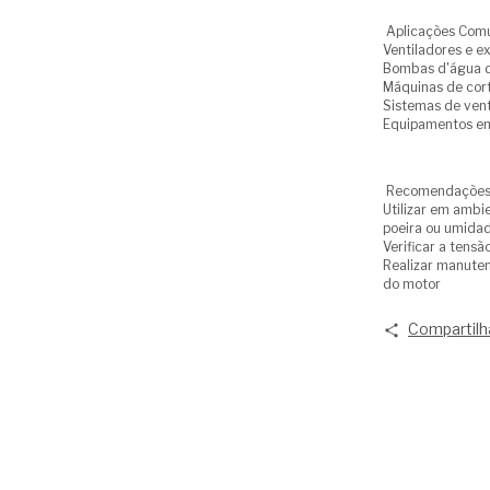
Aplicações Com
Ventiladores e ex
Bombas d'água d
Máquinas de cort
Sistemas de vent
Equipamentos em 
Recomendações
Utilizar em ambi
poeira ou umida
Verificar a tensã
Realizar manutenç
do motor
Compartilh