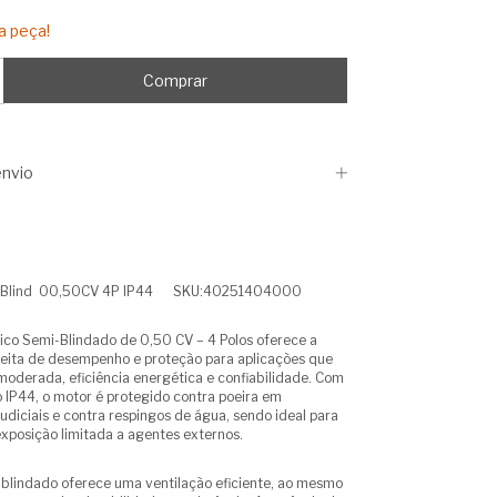
a peça!
nvio
i-Blind 00,50CV 4P IP44 SKU:40251404000
co Semi-Blindado de 0,50 CV – 4 Polos oferece a
eita de desempenho e proteção para aplicações que
oderada, eficiência energética e confiabilidade. Com
 IP44, o motor é protegido contra poeira em
udiciais e contra respingos de água, sendo ideal para
posição limitada a agentes externos.
blindado oferece uma ventilação eficiente, ao mesmo