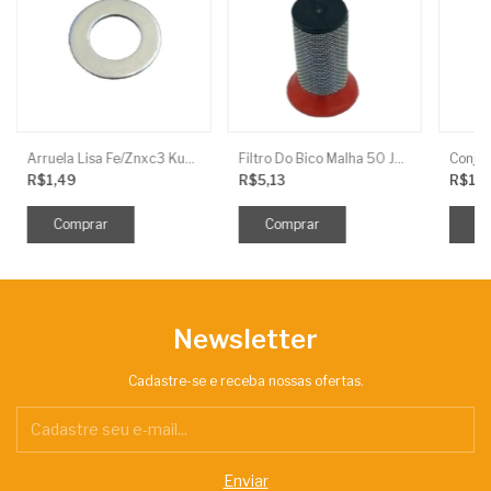
Arruela Lisa Fe/Znxc3 Kuhn
Filtro Do Bico Malha 50 Jacto
R$1,49
R$5,13
R$15
Newsletter
Cadastre-se e receba nossas ofertas.