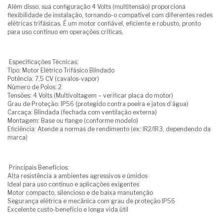
Além disso, sua configuração 4 Volts (multitensão) proporciona
flexibilidade de instalação, tornando-o compatível com diferentes redes
elétricas trifásicas. É um motor confiável, eficiente e robusto, pronto
para uso contínuo em operações críticas.
Especificações Técnicas:
Tipo: Motor Elétrico Trifásico Blindado
Potência: 7,5 CV (cavalos-vapor)
Número de Polos: 2
Tensões: 4 Volts (Multivoltagem – verificar placa do motor)
Grau de Proteção: IP56 (protegido contra poeira e jatos d’água)
Carcaça: Blindada (fechada com ventilação externa)
Montagem: Base ou flange (conforme modelo)
Eficiência: Atende a normas de rendimento (ex: IR2/IR3, dependendo da
marca)
Principais Benefícios:
Alta resistência a ambientes agressivos e úmidos
Ideal para uso contínuo e aplicações exigentes
Motor compacto, silencioso e de baixa manutenção
Segurança elétrica e mecânica com grau de proteção IP56
Excelente custo-benefício e longa vida útil