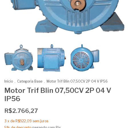
Início
.
Categoria Base
.
Motor Trif Blin 07,50CV 2P 04 V IP56
Motor Trif Blin 07,50CV 2P 04 V
IP56
R$2.766,27
3
x de
R$922,09
sem juros
5% de desconto
pagando com Pix