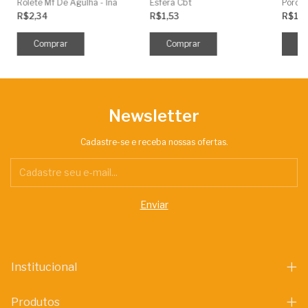
Rolete Mf De Agulha - Ina
Esfera Cbt
R$2,34
R$1,53
R$10
Newsletter
Cadastre-se e receba nossas ofertas.
Institucional
Produtos