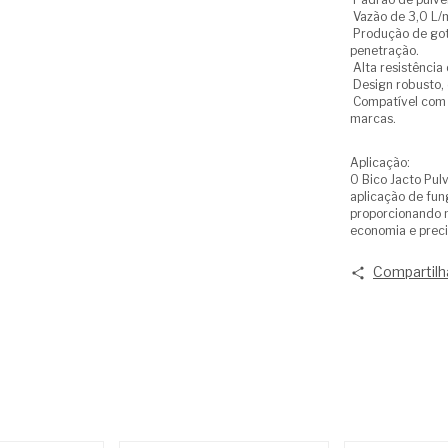
Vazão de 3,0 L/mi
Produção de gota
penetração.
Alta resistência 
Design robusto, 
Compatível com e
marcas.
Aplicação:
O Bico Jacto Pul
aplicação de fung
proporcionando m
economia e preci
Compartilh