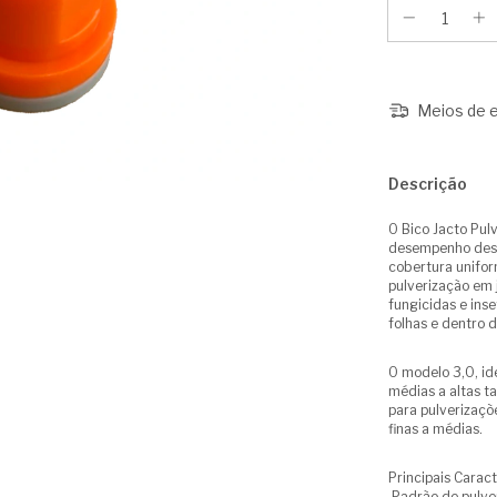
Meios de e
Descrição
O Bico Jacto Pul
desempenho dese
cobertura unifor
pulverização em j
fungicidas e ins
folhas e dentro d
O modelo 3,0, ide
médias a altas 
para pulverizaç
finas a médias.
Principais Caract
Padrão de pulver