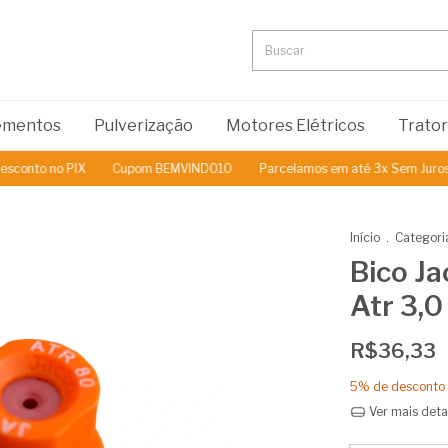
lementos
Pulverização
Motores Elétricos
Trato
to no PIX
Cupom BEMVINDO10
Parcelamos em até 3x Sem Juros
Início
.
Categori
Bico Ja
Atr 3,0
R$36,33
5% de desconto
Ver mais deta