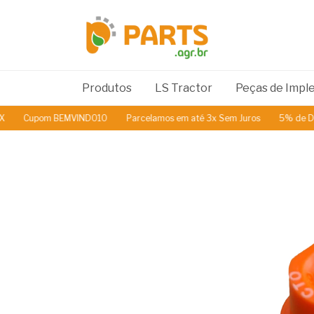
Produtos
LS Tractor
Peças de Imp
Cupom BEMVINDO10
Parcelamos em até 3x Sem Juros
5% de Descon