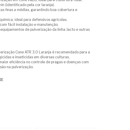
n (identificado pela cor laranja).
s finas a médias, garantindo boa cobertura e
química, ideal para defensivos agrícolas.
com fácil instalação e manutenção.
quipamentos de pulverização da linha Jacto e outras
verização Cone ATR 3,0 Laranja é recomendado para a
icidas e inseticidas em diversas culturas,
aior eficiência no controle de pragas e doenças com
são na pulverização.
ar