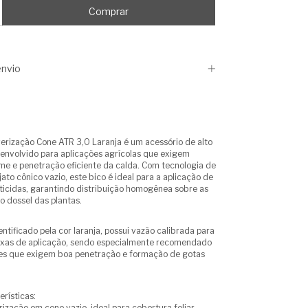
nvio
verização Cone ATR 3,0 Laranja é um acessório de alto
nvolvido para aplicações agrícolas que exigem
me e penetração eficiente da calda. Com tecnologia de
ato cônico vazio, este bico é ideal para a aplicação de
eticidas, garantindo distribuição homogênea sobre as
o dossel das plantas.
ntificado pela cor laranja, possui vazão calibrada para
taxas de aplicação, sendo especialmente recomendado
ões que exigem boa penetração e formação de gotas
erísticas:
ização em cone vazio, ideal para cobertura foliar.