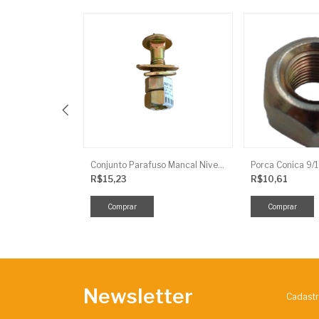
Znxc3 Kuhn
Conjunto Parafuso Mancal Niveladora 5/8X3
R$15,23
R$10,61
Newsletter
Cadastr