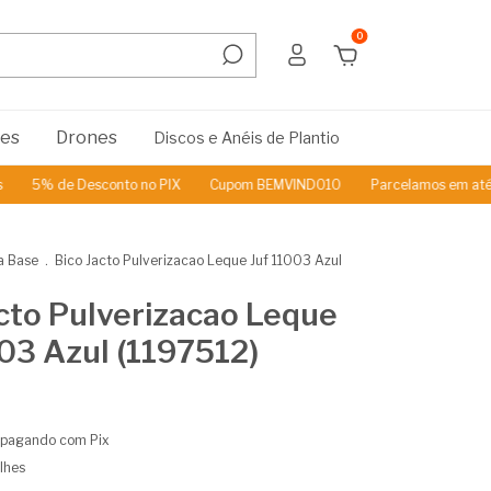
0
res
Drones
Discos e Anéis de Plantio
5% de Desconto no PIX
Cupom BEMVINDO10
Parcelamos em até 3x S
a Base
.
Bico Jacto Pulverizacao Leque Juf 11003 Azul
cto Pulverizacao Leque
03 Azul (1197512)
pagando com Pix
lhes