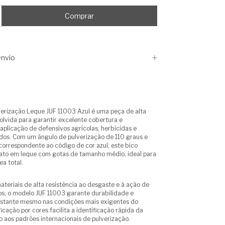
nvio
verização Leque JUF 11003 Azul é uma peça de alta
olvida para garantir excelente cobertura e
aplicação de defensivos agrícolas, herbicidas e
uidos. Com um ângulo de pulverização de 110 graus e
correspondente ao código de cor azul, este bico
ato em leque com gotas de tamanho médio, ideal para
a total.
teriais de alta resistência ao desgaste e à ação de
s, o modelo JUF 11003 garante durabilidade e
tante mesmo nas condições mais exigentes do
cação por cores facilita a identificação rápida da
 aos padrões internacionais de pulverização.