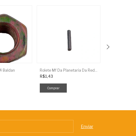
/4 Baldan
Rolete Mf Da Planetaria Da Red.Final
Arruela Pressao
R$1,43
R$0,60