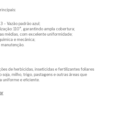
rincipais:
3 – Vazão padrão azul;
ização: 110°, garantindo ampla cobertura;
as médias, com excelente uniformidade;
 química e mecânica;
 e manutenção.
ções de herbicidas, inseticidas e fertilizantes foliares
 soja, milho, trigo, pastagens e outras áreas que
 uniforme e eficiente.
ar