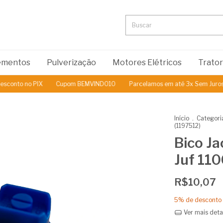
lementos
Pulverização
Motores Elétricos
Trato
to no PIX
Cupom BEMVINDO10
Parcelamos em até 3x Sem Juros
Início
.
Categori
(1197512)
Bico Ja
Juf 110
R$10,07
5% de desconto
Ver mais deta