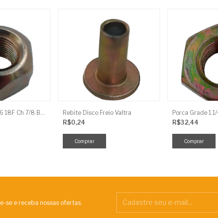
Porca Conica 9/16 18F Ch 7/8 Baldan
Rebite Disco Freio Valtra
Porca Grade 1.1
R$0,24
R$32,44
e-se e receba nossas ofertas.