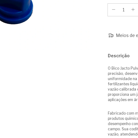
Meios de e
Descrição
O Bico Jacto Pul
precisão, desenv
uniformidade na 
fertilizantes líq
vazão calibrada 
proporciona um j
aplicações em áre
Fabricado com ma
produtos químico
desempenho cons
campo. Sua codifi
vazão, atendendo