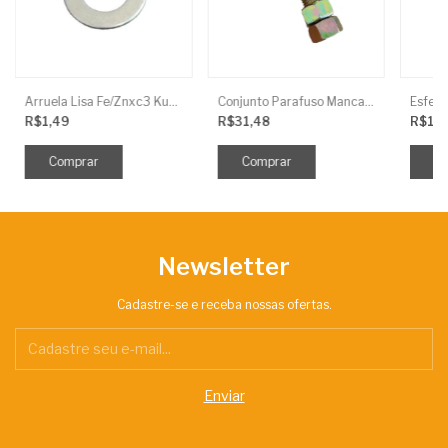
Arruela Lisa Fe/Znxc3 Kuhn
Conjunto Parafuso Mancal 3/4 X 3.1/2 Arad.Frances
Esfera
R$1,49
R$31,48
R$1,
Newsletter
Cadastre-se e receba nossas ofertas.