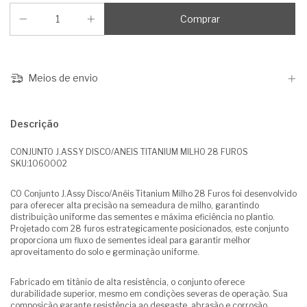
Meios de envio
Descrição
CONJUNTO J.ASSY DISCO/ANEIS TITANIUM MILHO 28 FUROS
SKU:1060002
CO Conjunto J.Assy Disco/Anéis Titanium Milho 28 Furos foi desenvolvido
para oferecer alta precisão na semeadura de milho, garantindo
distribuição uniforme das sementes e máxima eficiência no plantio.
Projetado com 28 furos estrategicamente posicionados, este conjunto
proporciona um fluxo de sementes ideal para garantir melhor
aproveitamento do solo e germinação uniforme.
Fabricado em titânio de alta resistência, o conjunto oferece
durabilidade superior, mesmo em condições severas de operação. Sua
composição garante resistência ao desgaste, abrasão e corrosão,