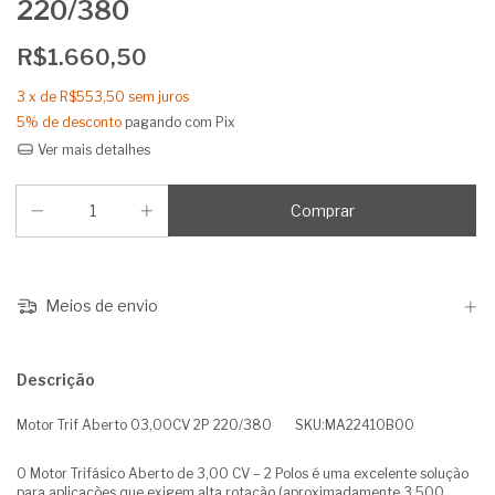
220/380
R$1.660,50
3
x de
R$553,50
sem juros
5% de desconto
pagando com Pix
Ver mais detalhes
Meios de envio
Descrição
Motor Trif Aberto 03,00CV 2P 220/380 SKU:MA22410B00
O Motor Trifásico Aberto de 3,00 CV – 2 Polos é uma excelente solução
para aplicações que exigem alta rotação (aproximadamente 3.500