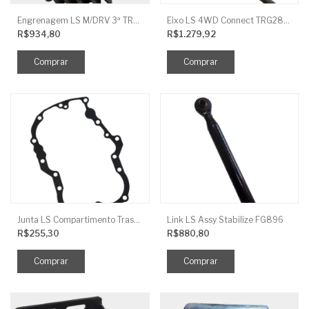
Engrenagem LS M/DRV 3ª TRG 281
Eixo LS 4WD Connect TRG2888
R$934,80
R$1.279,92
Junta LS Compartimento Traseiro EGQ155
Link LS Assy Stabilize FG896
R$255,30
R$880,80