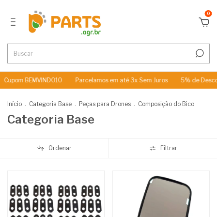
0
m BEMVINDO10
Parcelamos em até 3x Sem Juros
5% de Desconto no
Início
.
Categoria Base
.
Peças para Drones
.
Composição do Bico
Categoria Base
Ordenar
Filtrar