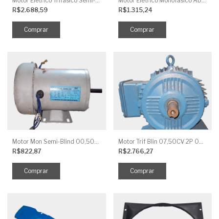
Motor Elétrico Trifásico Semi-Blindado 2CV 4 Polos IP44
Motor Elétrico Monofásico Aberto 0,5CV 4 Polos
R$2.688,59
R$1.315,24
Motor Mon Semi-Blind 00,50CV 4P IP44
Motor Trif Blin 07,50CV 2P 04 V IP56
R$822,87
R$2.766,27