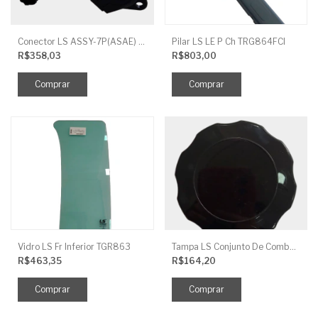
Conector LS ASSY-7P(ASAE) TRG730FCI
Pilar LS LE P Ch TRG864FCI
R$358,03
R$803,00
Vidro LS Fr Inferior TGR863
Tampa LS Conjunto De Combustivel G040FCI
R$463,35
R$164,20