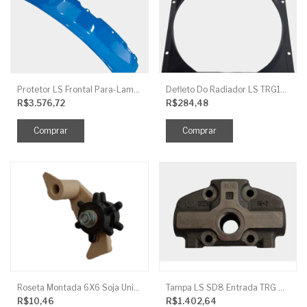
Protetor LS Frontal Para-Lama LE SBG870FCI
Defleto Do Radiador LS TRG170
R$3.576,72
R$284,48
Roseta Montada 6X6 Soja Universal
Tampa LS SD8 Entrada TRG 827
R$10,46
R$1.402,64