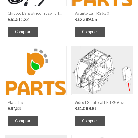
Chicote LS Eletrico Traseiro TRG730FCI
Volante LS TRG630
R$1.511,22
R$2.389,05
Placa LS
Vidro LS Lateral LE TRG863
R$7,53
R$1.068,81