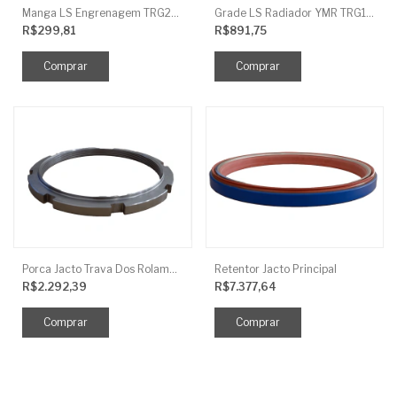
Manga LS Engrenagem TRG281
Grade LS Radiador YMR TRG170
R$299,81
R$891,75
Porca Jacto Trava Dos Rolamentos
Retentor Jacto Principal
R$2.292,39
R$7.377,64