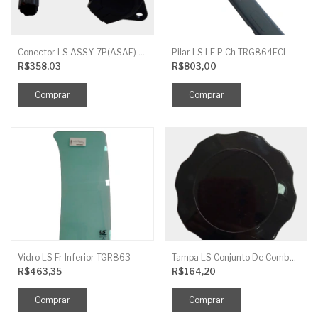
Conector LS ASSY-7P(ASAE) TRG730FCI
Pilar LS LE P Ch TRG864FCI
R$358,03
R$803,00
Vidro LS Fr Inferior TGR863
Tampa LS Conjunto De Combustivel G040FCI
R$463,35
R$164,20