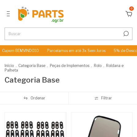
0
 BEMVINDO10
Parcelamos em até 3x Sem Juros
5% de Desconto no 
Início
.
Categoria Base
.
Peças de Implementos
.
Rolo
.
Roldana e
Palheta
Categoria Base
Ordenar
Filtrar