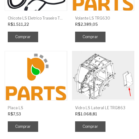
Chicote LS Eletrico Traseiro TRG730FCI
Volante LS TRG630
R$1.511,22
R$2.389,05
Placa LS
Vidro LS Lateral LE TRG863
R$7,53
R$1.068,81