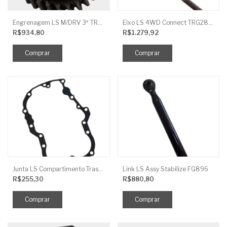
Engrenagem LS M/DRV 3ª TRG 281
Eixo LS 4WD Connect TRG2888
R$934,80
R$1.279,92
Junta LS Compartimento Traseiro EGQ155
Link LS Assy Stabilize FG896
R$255,30
R$880,80