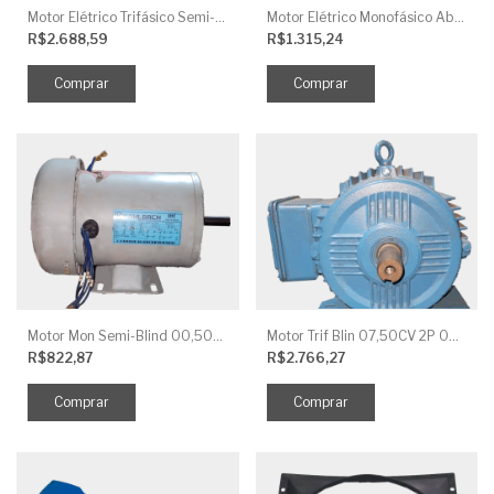
Motor Elétrico Trifásico Semi-Blindado 2CV 4 Polos IP44
Motor Elétrico Monofásico Aberto 0,5CV 4 Polos
R$2.688,59
R$1.315,24
Motor Mon Semi-Blind 00,50CV 4P IP44
Motor Trif Blin 07,50CV 2P 04 V IP56
R$822,87
R$2.766,27