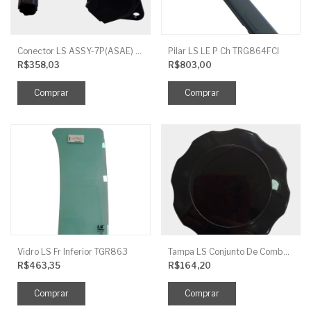
Conector LS ASSY-7P(ASAE) TRG730FCI
Pilar LS LE P Ch TRG864FCI
R$358,03
R$803,00
Vidro LS Fr Inferior TGR863
Tampa LS Conjunto De Combustivel G040FCI
R$463,35
R$164,20