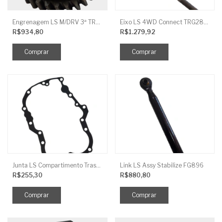
Engrenagem LS M/DRV 3ª TRG 281
Eixo LS 4WD Connect TRG2888
R$934,80
R$1.279,92
Junta LS Compartimento Traseiro EGQ155
Link LS Assy Stabilize FG896
R$255,30
R$880,80