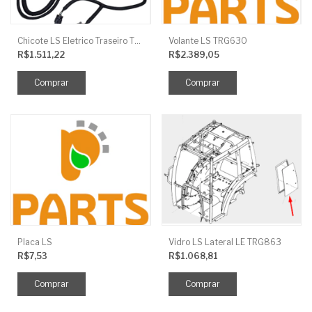
Chicote LS Eletrico Traseiro TRG730FCI
Volante LS TRG630
R$1.511,22
R$2.389,05
Placa LS
Vidro LS Lateral LE TRG863
R$7,53
R$1.068,81