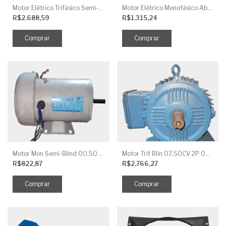
Motor Elétrico Trifásico Semi-Blindado 2CV 4 Polos IP44
Motor Elétrico Monofásico Aberto 0,5CV 4 Polos
R$2.688,59
R$1.315,24
Motor Mon Semi-Blind 00,50CV 4P IP44
Motor Trif Blin 07,50CV 2P 04 V IP56
R$822,87
R$2.766,27