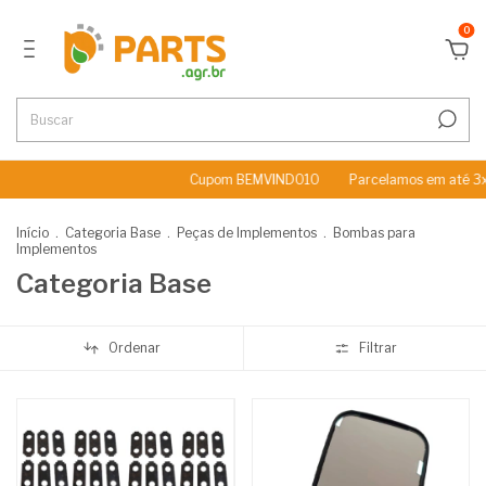
0
Cupom BEMVINDO10
Parcelamos em até 3x Sem 
Início
.
Categoria Base
.
Peças de Implementos
.
Bombas para
Implementos
Categoria Base
Ordenar
Filtrar