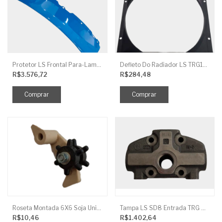
Protetor LS Frontal Para-Lama LE SBG870FCI
Defleto Do Radiador LS TRG170
R$3.576,72
R$284,48
Roseta Montada 6X6 Soja Universal
Tampa LS SD8 Entrada TRG 827
R$10,46
R$1.402,64