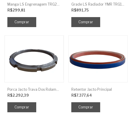
Manga LS Engrenagem TRG281
Grade LS Radiador YMR TRG170
R$299,81
R$891,75
Porca Jacto Trava Dos Rolamentos
Retentor Jacto Principal
R$2.292,39
R$7.377,64