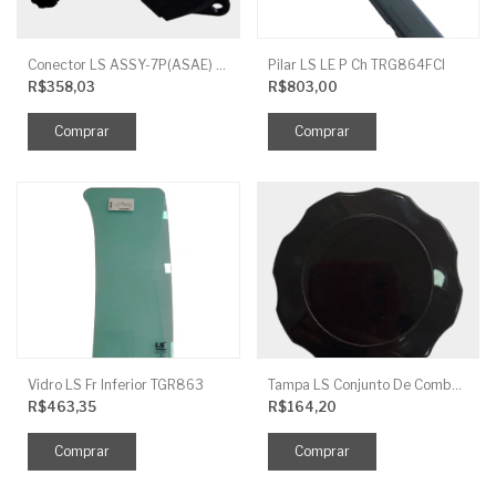
Conector LS ASSY-7P(ASAE) TRG730FCI
Pilar LS LE P Ch TRG864FCI
R$358,03
R$803,00
Vidro LS Fr Inferior TGR863
Tampa LS Conjunto De Combustivel G040FCI
R$463,35
R$164,20