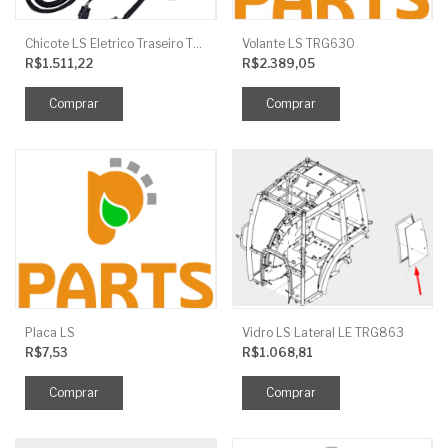
Chicote LS Eletrico Traseiro TRG730FCI
Volante LS TRG630
R$1.511,22
R$2.389,05
Placa LS
Vidro LS Lateral LE TRG863
R$7,53
R$1.068,81