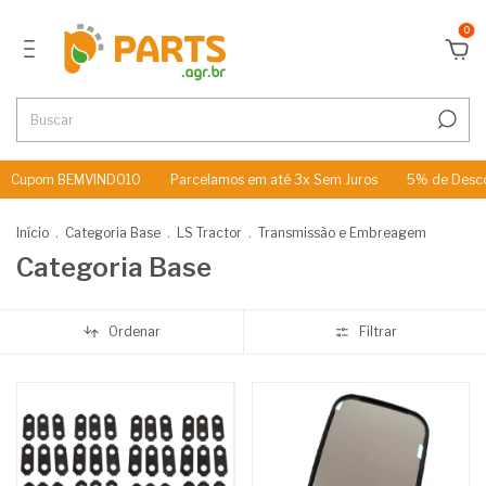
0
m BEMVINDO10
Parcelamos em até 3x Sem Juros
5% de Desconto no 
Início
.
Categoria Base
.
LS Tractor
.
Transmissão e Embreagem
Categoria Base
Ordenar
Filtrar