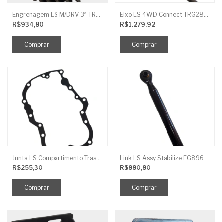
Engrenagem LS M/DRV 3ª TRG 281
Eixo LS 4WD Connect TRG2888
R$934,80
R$1.279,92
Junta LS Compartimento Traseiro EGQ155
Link LS Assy Stabilize FG896
R$255,30
R$880,80