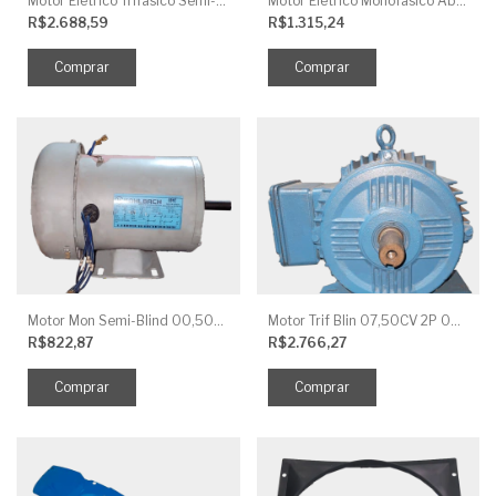
Motor Elétrico Trifásico Semi-Blindado 2CV 4 Polos IP44
Motor Elétrico Monofásico Aberto 0,5CV 4 Polos
R$2.688,59
R$1.315,24
Motor Mon Semi-Blind 00,50CV 4P IP44
Motor Trif Blin 07,50CV 2P 04 V IP56
R$822,87
R$2.766,27