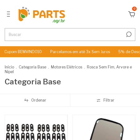
0
m BEMVINDO10
Parcelamos em até 3x Sem Juros
5% de Desconto no
Início
.
Categoria Base
.
Motores Elétricos
.
Rosca Sem Fim, Arvore e
Nipel
Categoria Base
Ordenar
Filtrar