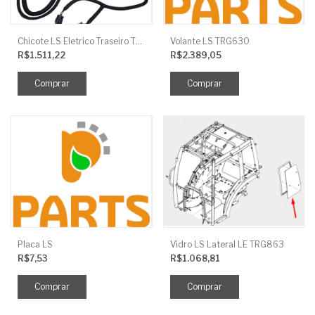
Chicote LS Eletrico Traseiro TRG730FCI
Volante LS TRG630
R$1.511,22
R$2.389,05
Placa LS
Vidro LS Lateral LE TRG863
R$7,53
R$1.068,81