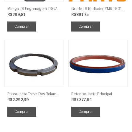
Manga LS Engrenagem TRG281
Grade LS Radiador YMR TRG170
R$299,81
R$891,75
Porca Jacto Trava Dos Rolamentos
Retentor Jacto Principal
R$2.292,39
R$7.377,64