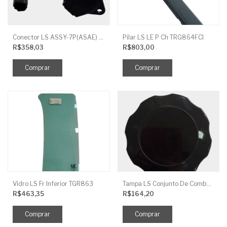
Conector LS ASSY-7P(ASAE) TRG730FCI
Pilar LS LE P Ch TRG864FCI
R$358,03
R$803,00
Vidro LS Fr Inferior TGR863
Tampa LS Conjunto De Combustivel G040FCI
R$463,35
R$164,20