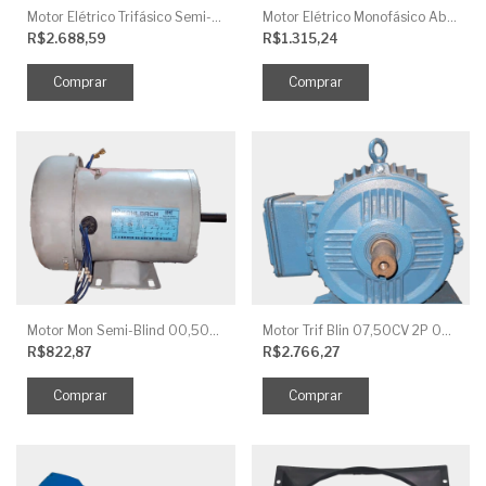
Motor Elétrico Trifásico Semi-Blindado 2CV 4 Polos IP44
Motor Elétrico Monofásico Aberto 0,5CV 4 Polos
R$2.688,59
R$1.315,24
Motor Mon Semi-Blind 00,50CV 4P IP44
Motor Trif Blin 07,50CV 2P 04 V IP56
R$822,87
R$2.766,27