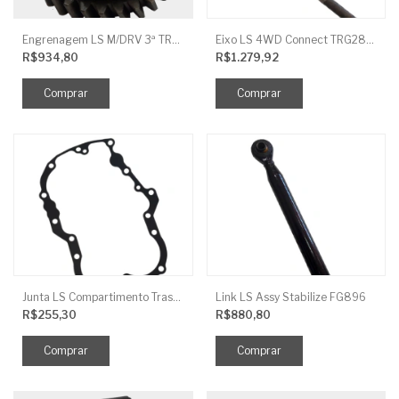
Engrenagem LS M/DRV 3ª TRG 281
Eixo LS 4WD Connect TRG2888
R$934,80
R$1.279,92
Junta LS Compartimento Traseiro EGQ155
Link LS Assy Stabilize FG896
R$255,30
R$880,80