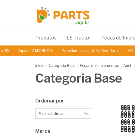
Produtos
LS Tractor
Peças de Imp
upom BEMVINDO10
Parcelamos em até 3x Sem Juros
5% de Desconto
Início
.
Categoria Base
.
Peças de Implementos
.
Anel T
Categoria Base
Ordenar por
Marca