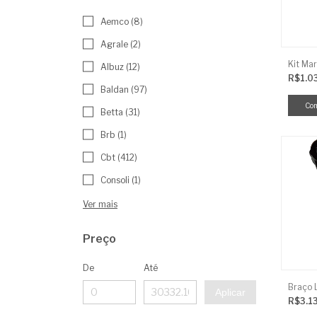
Aemco (8)
Agrale (2)
Kit Mar
Albuz (12)
R$1.0
Baldan (97)
Betta (31)
Brb (1)
Cbt (412)
Consoli (1)
Ver mais
Preço
De
Até
Aplicar
R$3.1