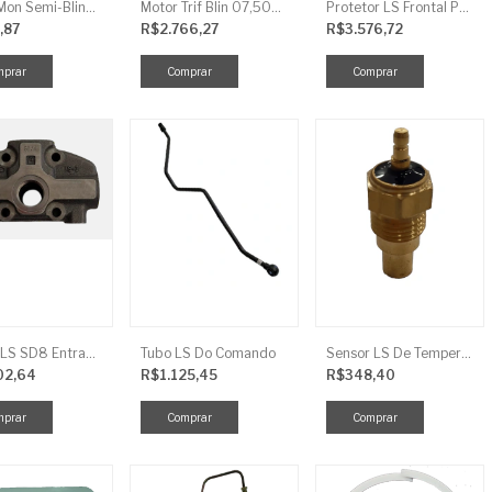
Motor Mon Semi-Blind 00,50CV 4P IP44
Motor Trif Blin 07,50CV 2P 04 V IP56
Protetor LS Frontal Para-Lama LE SBG870FCI
,87
R$2.766,27
R$3.576,72
Tampa LS SD8 Entrada TRG 827
Tubo LS Do Comando
Sensor LS De Temperatura TRG750
02,64
R$1.125,45
R$348,40