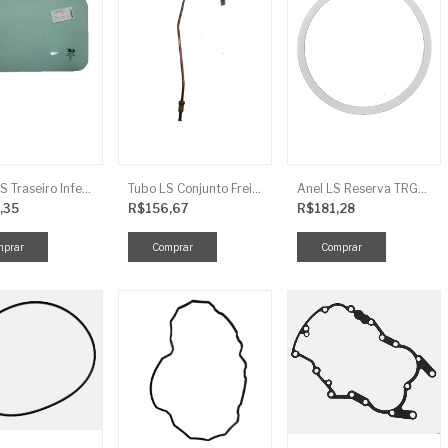
Vidro LS Traseiro Inferior
Tubo LS Conjunto Freio LD F G670
Anel LS Reserva TRG826
,35
R$156,67
R$181,28