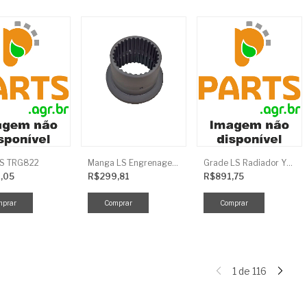
LS TRG822
Manga LS Engrenagem TRG281
Grade LS Radiador YMR TRG170
,05
R$299,81
R$891,75
1
de
116