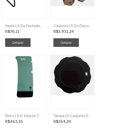
Haste LS Da Fechadura TRG 830
Conjunto LS Do Disco De Embreagem TRG250
R$76,11
R$3.931,24
Vidro LS Fr Inferior TGR863
Tampa LS Conjunto De Combustivel G040FCI
R$463,35
R$164,20