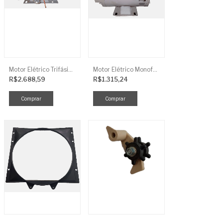
Motor Elétrico Trifásico Semi-Blindado 2CV 4 Polos IP44
Motor Elétrico Monofásico Aberto 0,5CV 4 Polos
R$2.688,59
R$1.315,24