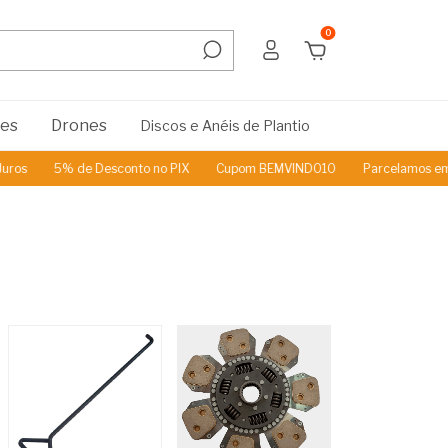
0
res
Drones
Discos e Anéis de Plantio
 de Desconto no PIX
Cupom BEMVINDO10
Parcelamos em até 3x Se