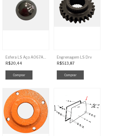
Esfera LS Aço A067A006
Engrenagem LS Drv
R$20,44
R$513,87