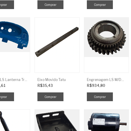
Tampa LS Lanterna Traseira Direita
Eixo Movido Tatu
Engrenagem LS M/DRV 3ª TRG 281
,61
R$35,43
R$934,80