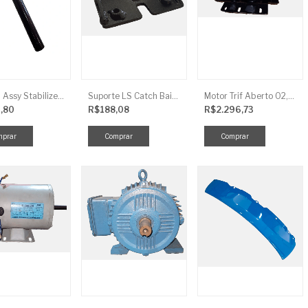
Link LS Assy Stabilize FG896
Suporte LS Catch Baixa
Motor Trif Aberto 02,00CV 4P
,80
R$188,08
R$2.296,73