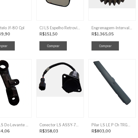
telo Jf-80 Cpl
CJ LS Espelho Retrovisor
Engrenagem-Intervalo Contador Direção-TR
39,90
R$151,50
R$1.365,05
Braço LS Do Levante Direito P/Cilindro
Conector LS ASSY-7P(ASAE) TRG730FCI
Pilar LS LE P Ch TRG864FCI
34,06
R$358,03
R$803,00