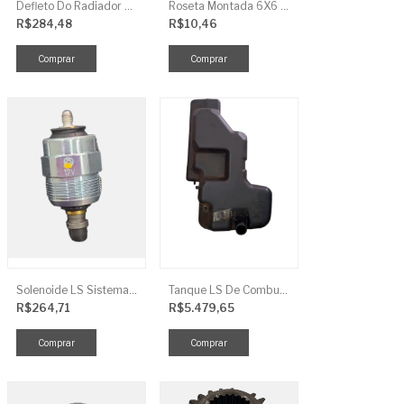
Defleto Do Radiador LS TRG170
Roseta Montada 6X6 Soja Universal
R$284,48
R$10,46
Solenoide LS Sistema De Combustivel Q1250156
Tanque LS De Combustivel TRG040
R$264,71
R$5.479,65