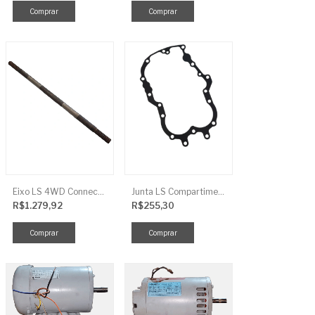
Eixo LS 4WD Connect TRG2888
Junta LS Compartimento Traseiro EGQ155
R$1.279,92
R$255,30