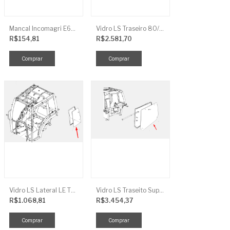
Mancal Incomagri E600
Vidro LS Traseiro 80/90/100
R$154,81
R$2.581,70
Vidro LS Lateral LE TRG863
Vidro LS Traseito Superior TR
R$1.068,81
R$3.454,37