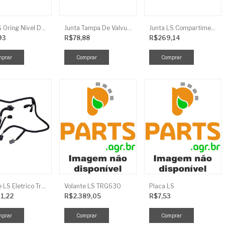
Anel LS Oring Nivel De Oleo EGQ125
Junta Tampa De Valvula LS
Junta LS Compartimento Traseiro EGQ155
93
R$78,88
R$269,14
Chicote LS Eletrico Traseiro TRG730FCI
Volante LS TRG630
Placa LS
11,22
R$2.389,05
R$7,53