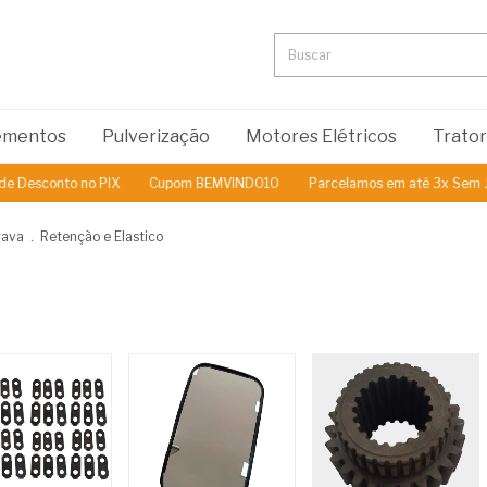
lementos
Pulverização
Motores Elétricos
Trato
 no PIX
Cupom BEMVINDO10
Parcelamos em até 3x Sem Juros
5%
rava
.
Retenção e Elastico