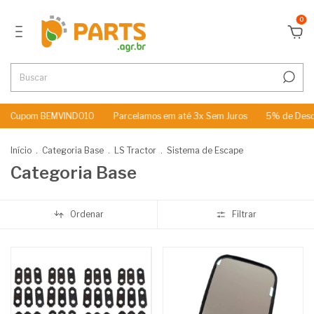
0
om BEMVINDO10
Parcelamos em até 3x Sem Juros
5% de Desconto n
Início
.
Categoria Base
.
LS Tractor
.
Sistema de Escape
Categoria Base
Ordenar
Filtrar