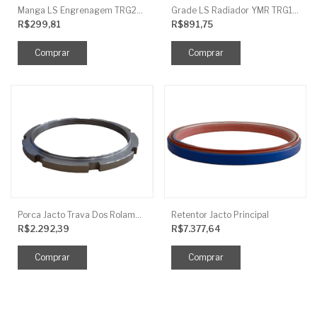
Manga LS Engrenagem TRG281
Grade LS Radiador YMR TRG170
R$299,81
R$891,75
Porca Jacto Trava Dos Rolamentos
Retentor Jacto Principal
R$2.292,39
R$7.377,64