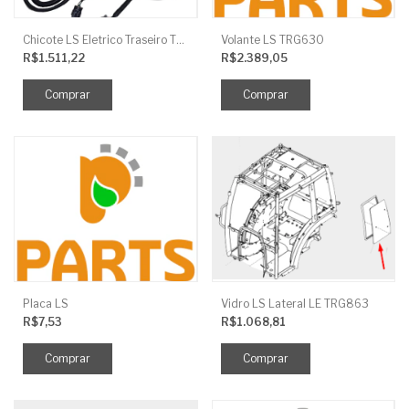
Chicote LS Eletrico Traseiro TRG730FCI
Volante LS TRG630
R$1.511,22
R$2.389,05
Placa LS
Vidro LS Lateral LE TRG863
R$7,53
R$1.068,81