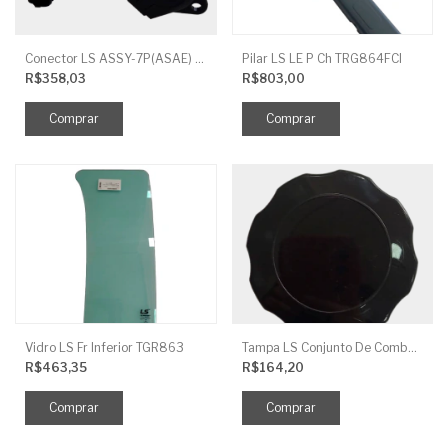
Conector LS ASSY-7P(ASAE) TRG730FCI
Pilar LS LE P Ch TRG864FCI
R$358,03
R$803,00
Vidro LS Fr Inferior TGR863
Tampa LS Conjunto De Combustivel G040FCI
R$463,35
R$164,20