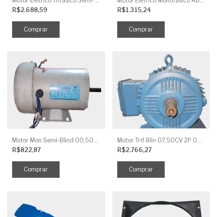
Motor Elétrico Trifásico Semi-Blindado 2CV 4 Polos IP44
Motor Elétrico Monofásico Aberto 0,5CV 4 Polos
R$2.688,59
R$1.315,24
Motor Mon Semi-Blind 00,50CV 4P IP44
Motor Trif Blin 07,50CV 2P 04 V IP56
R$822,87
R$2.766,27