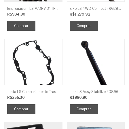
Engrenagem LS M/DRV 3ª TRG 281
Eixo LS 4WD Connect TRG2888
R$934,80
R$1.279,92
Junta LS Compartimento Traseiro EGQ155
Link LS Assy Stabilize FG896
R$255,30
R$880,80