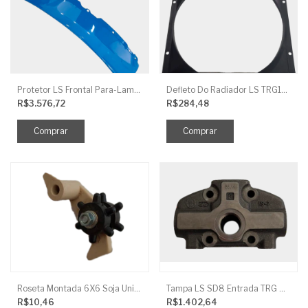
Protetor LS Frontal Para-Lama LE SBG870FCI
Defleto Do Radiador LS TRG170
R$3.576,72
R$284,48
Roseta Montada 6X6 Soja Universal
Tampa LS SD8 Entrada TRG 827
R$10,46
R$1.402,64