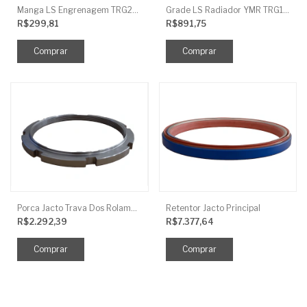
Manga LS Engrenagem TRG281
Grade LS Radiador YMR TRG170
R$299,81
R$891,75
Porca Jacto Trava Dos Rolamentos
Retentor Jacto Principal
R$2.292,39
R$7.377,64