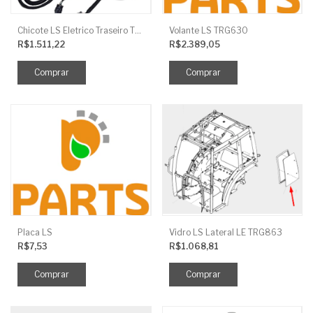
Chicote LS Eletrico Traseiro TRG730FCI
Volante LS TRG630
R$1.511,22
R$2.389,05
Placa LS
Vidro LS Lateral LE TRG863
R$7,53
R$1.068,81