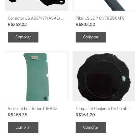
Conector LS ASSY-7P(ASAE) TRG730FCI
Pilar LS LE P Ch TRG864FCI
R$358,03
R$803,00
Vidro LS Fr Inferior TGR863
Tampa LS Conjunto De Combustivel G040FCI
R$463,35
R$164,20