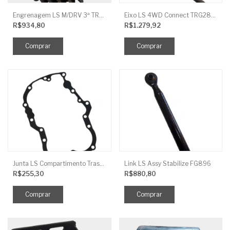
Engrenagem LS M/DRV 3ª TRG 281
Eixo LS 4WD Connect TRG2888
R$934,80
R$1.279,92
Junta LS Compartimento Traseiro EGQ155
Link LS Assy Stabilize FG896
R$255,30
R$880,80