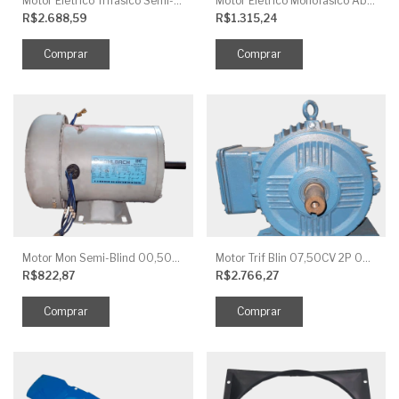
Motor Elétrico Trifásico Semi-Blindado 2CV 4 Polos IP44
Motor Elétrico Monofásico Aberto 0,5CV 4 Polos
R$2.688,59
R$1.315,24
Motor Mon Semi-Blind 00,50CV 4P IP44
Motor Trif Blin 07,50CV 2P 04 V IP56
R$822,87
R$2.766,27