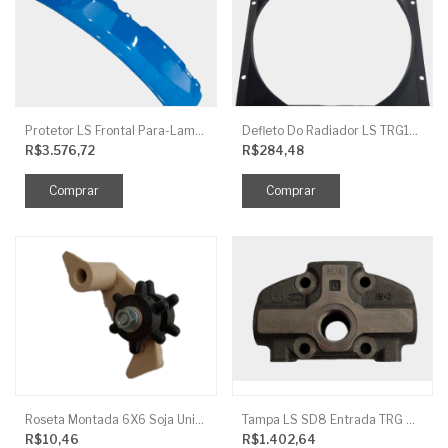
Protetor LS Frontal Para-Lama LE SBG870FCI
Defleto Do Radiador LS TRG170
R$3.576,72
R$284,48
Roseta Montada 6X6 Soja Universal
Tampa LS SD8 Entrada TRG 827
R$10,46
R$1.402,64