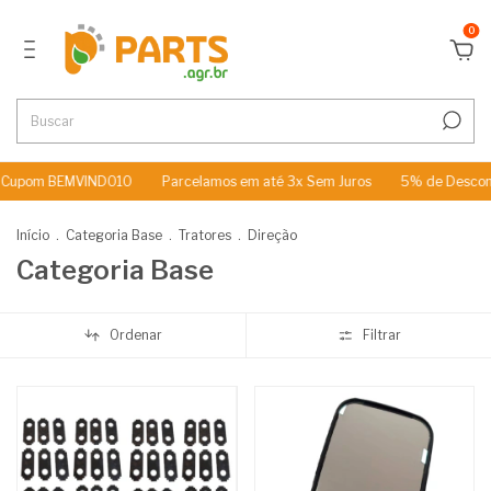
0
BEMVINDO10
Parcelamos em até 3x Sem Juros
5% de Desconto no P
Início
.
Categoria Base
.
Tratores
.
Direção
Categoria Base
Ordenar
Filtrar