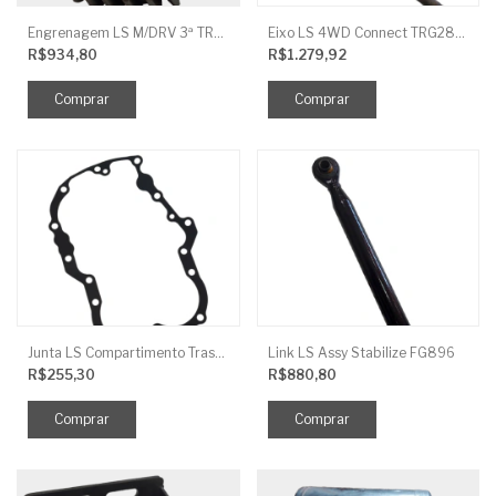
Engrenagem LS M/DRV 3ª TRG 281
Eixo LS 4WD Connect TRG2888
R$934,80
R$1.279,92
Junta LS Compartimento Traseiro EGQ155
Link LS Assy Stabilize FG896
R$255,30
R$880,80