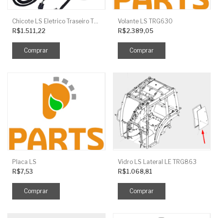
Chicote LS Eletrico Traseiro TRG730FCI
Volante LS TRG630
R$1.511,22
R$2.389,05
Placa LS
Vidro LS Lateral LE TRG863
R$7,53
R$1.068,81