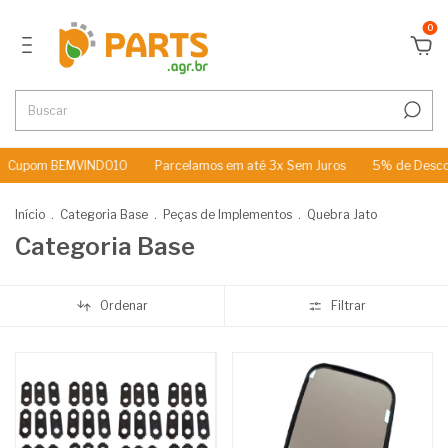
0
 BEMVINDO10
Parcelamos em até 3x Sem Juros
5% de Desconto no 
Início
.
Categoria Base
.
Peças de Implementos
.
Quebra Jato
Categoria Base
Ordenar
Filtrar