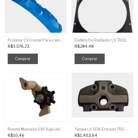
Protetor LS Frontal Para-Lama LE SBG870FCI
Defleto Do Radiador LS TRG170
R$3.576,72
R$284,48
Roseta Montada 6X6 Soja Universal
Tampa LS SD8 Entrada TRG 827
R$10,46
R$1.402,64