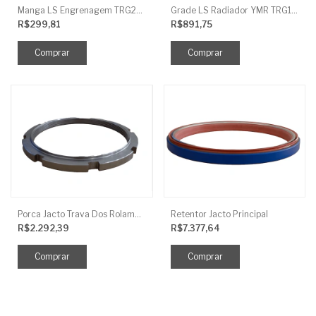
Manga LS Engrenagem TRG281
Grade LS Radiador YMR TRG170
R$299,81
R$891,75
Porca Jacto Trava Dos Rolamentos
Retentor Jacto Principal
R$2.292,39
R$7.377,64