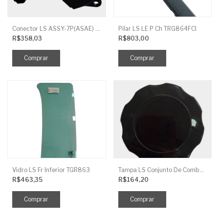
Conector LS ASSY-7P(ASAE) TRG730FCI
Pilar LS LE P Ch TRG864FCI
R$358,03
R$803,00
Vidro LS Fr Inferior TGR863
Tampa LS Conjunto De Combustivel G040FCI
R$463,35
R$164,20