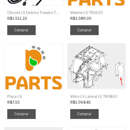
Chicote LS Eletrico Traseiro TRG730FCI
Volante LS TRG630
R$1.511,22
R$2.389,05
Placa LS
Vidro LS Lateral LE TRG863
R$7,53
R$1.068,81