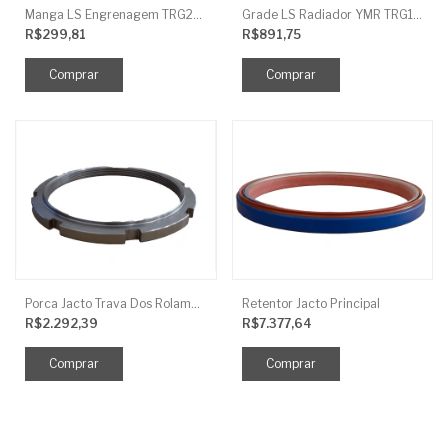
Manga LS Engrenagem TRG281
Grade LS Radiador YMR TRG170
R$299,81
R$891,75
Porca Jacto Trava Dos Rolamentos
Retentor Jacto Principal
R$2.292,39
R$7.377,64