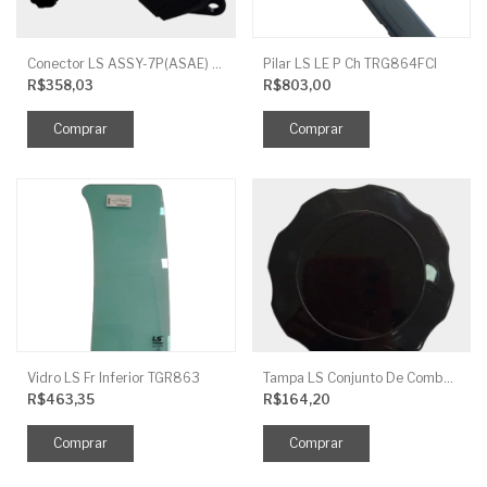
Conector LS ASSY-7P(ASAE) TRG730FCI
Pilar LS LE P Ch TRG864FCI
R$358,03
R$803,00
Vidro LS Fr Inferior TGR863
Tampa LS Conjunto De Combustivel G040FCI
R$463,35
R$164,20