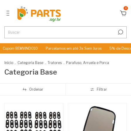
0
 BEMVINDO10
Parcelamos em até 3x Sem Juros
5% de Desconto no 
Início
.
Categoria Base
.
Tratores
.
Parafuso, Arruela e Porca
Categoria Base
Ordenar
Filtrar