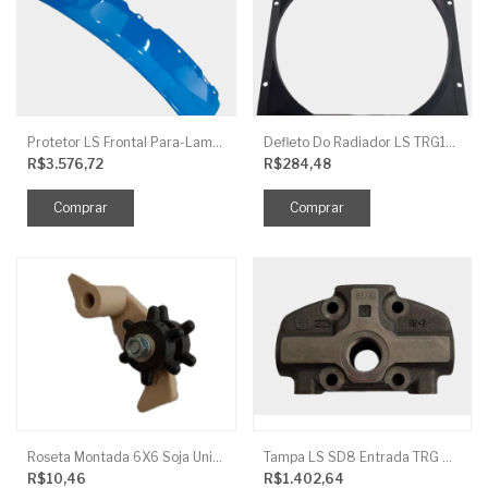
Protetor LS Frontal Para-Lama LE SBG870FCI
Defleto Do Radiador LS TRG170
R$3.576,72
R$284,48
Roseta Montada 6X6 Soja Universal
Tampa LS SD8 Entrada TRG 827
R$10,46
R$1.402,64