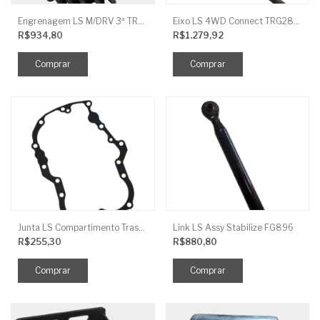
Engrenagem LS M/DRV 3ª TRG 281
Eixo LS 4WD Connect TRG2888
R$934,80
R$1.279,92
Junta LS Compartimento Traseiro EGQ155
Link LS Assy Stabilize FG896
R$255,30
R$880,80