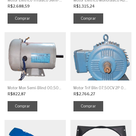
Motor Elétrico Trifásico Semi-Blindado 2CV 4 Polos IP44
Motor Elétrico Monofásico Aberto 0,5CV 4 Polos
R$2.688,59
R$1.315,24
Motor Mon Semi-Blind 00,50CV 4P IP44
Motor Trif Blin 07,50CV 2P 04 V IP56
R$822,87
R$2.766,27