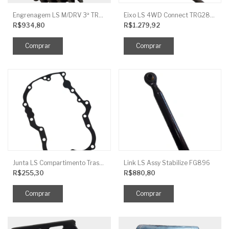
Engrenagem LS M/DRV 3ª TRG 281
Eixo LS 4WD Connect TRG2888
R$934,80
R$1.279,92
Junta LS Compartimento Traseiro EGQ155
Link LS Assy Stabilize FG896
R$255,30
R$880,80