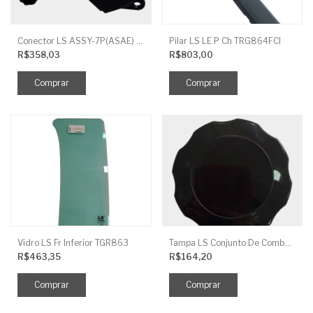
Conector LS ASSY-7P(ASAE) TRG730FCI
Pilar LS LE P Ch TRG864FCI
R$358,03
R$803,00
Vidro LS Fr Inferior TGR863
Tampa LS Conjunto De Combustivel G040FCI
R$463,35
R$164,20