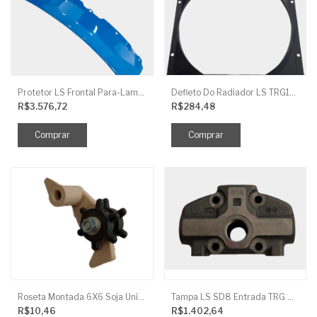
Protetor LS Frontal Para-Lama LE SBG870FCI
Defleto Do Radiador LS TRG170
R$3.576,72
R$284,48
Roseta Montada 6X6 Soja Universal
Tampa LS SD8 Entrada TRG 827
R$10,46
R$1.402,64