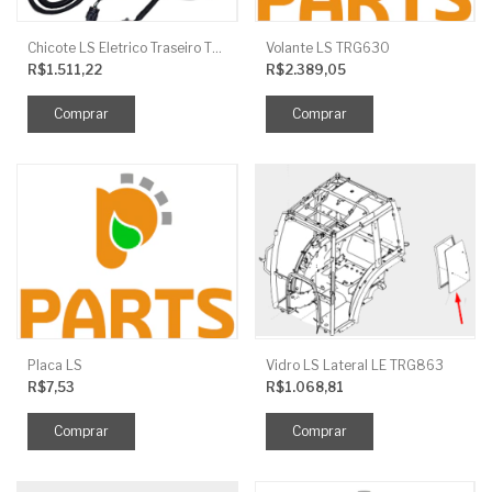
Chicote LS Eletrico Traseiro TRG730FCI
Volante LS TRG630
R$1.511,22
R$2.389,05
Placa LS
Vidro LS Lateral LE TRG863
R$7,53
R$1.068,81