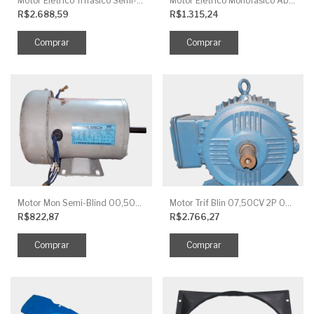
Motor Elétrico Trifásico Semi-Blindado 2CV 4 Polos IP44
Motor Elétrico Monofásico Aberto 0,5CV 4 Polos
R$2.688,59
R$1.315,24
Motor Mon Semi-Blind 00,50CV 4P IP44
Motor Trif Blin 07,50CV 2P 04 V IP56
R$822,87
R$2.766,27