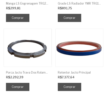
Manga LS Engrenagem TRG281
Grade LS Radiador YMR TRG170
R$299,81
R$891,75
Porca Jacto Trava Dos Rolamentos
Retentor Jacto Principal
R$2.292,39
R$7.377,64