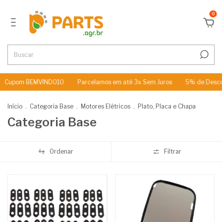
0
m BEMVINDO10
Parcelamos em até 3x Sem Juros
5% de Desconto no
Início
.
Categoria Base
.
Motores Elétricos
.
Plato, Placa e Chapa
Categoria Base
Ordenar
Filtrar