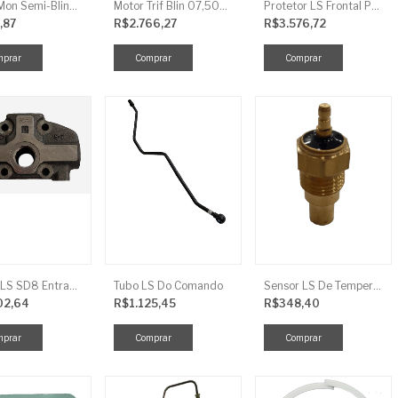
Motor Mon Semi-Blind 00,50CV 4P IP44
Motor Trif Blin 07,50CV 2P 04 V IP56
Protetor LS Frontal Para-Lama LE SBG870FCI
,87
R$2.766,27
R$3.576,72
Tampa LS SD8 Entrada TRG 827
Tubo LS Do Comando
Sensor LS De Temperatura TRG750
02,64
R$1.125,45
R$348,40