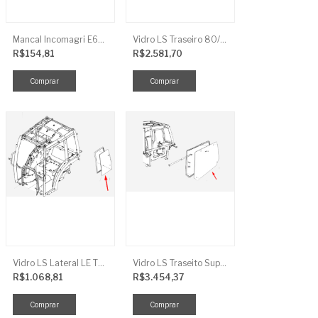
Mancal Incomagri E600
Vidro LS Traseiro 80/90/100
R$154,81
R$2.581,70
Vidro LS Lateral LE TRG863
Vidro LS Traseito Superior TR
R$1.068,81
R$3.454,37