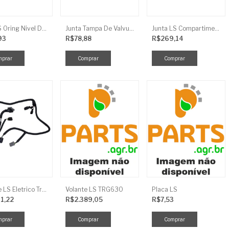
Anel LS Oring Nivel De Oleo EGQ125
Junta Tampa De Valvula LS
Junta LS Compartimento Traseiro EGQ155
93
R$78,88
R$269,14
Chicote LS Eletrico Traseiro TRG730FCI
Volante LS TRG630
Placa LS
11,22
R$2.389,05
R$7,53