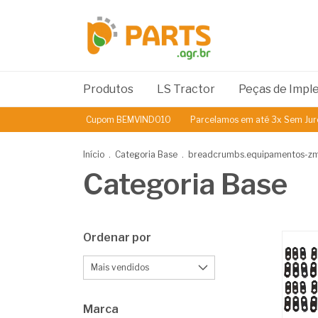
Produtos
LS Tractor
Peças de Imp
Cupom BEMVINDO10
Parcelamos em até 3x Sem Juros
5% de
Início
.
Categoria Base
.
breadcrumbs.equipamentos-z
Categoria Base
Ordenar por
Marca