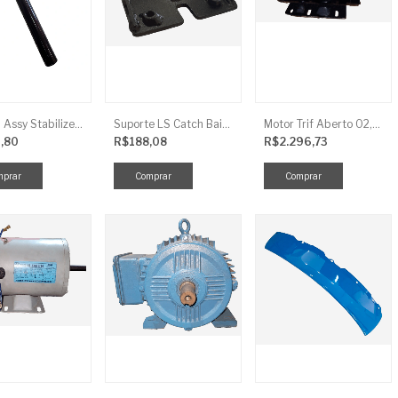
Link LS Assy Stabilize FG896
Suporte LS Catch Baixa
Motor Trif Aberto 02,00CV 4P
,80
R$188,08
R$2.296,73