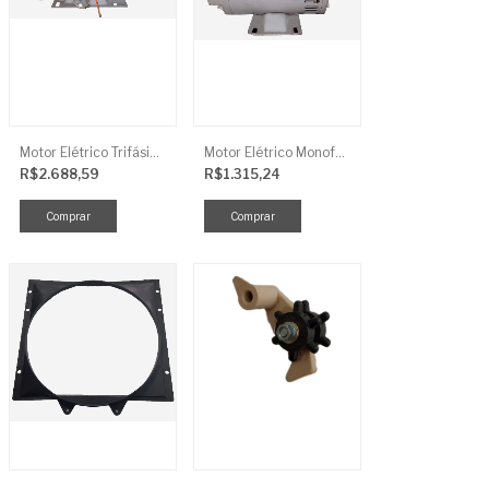
Motor Elétrico Trifásico Semi-Blindado 2CV 4 Polos IP44
Motor Elétrico Monofásico Aberto 0,5CV 4 Polos
R$2.688,59
R$1.315,24