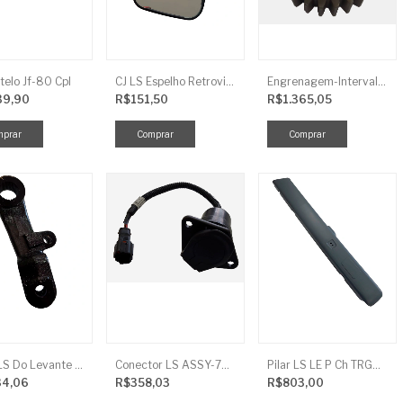
telo Jf-80 Cpl
CJ LS Espelho Retrovisor
Engrenagem-Intervalo Contador Direção-TR
39,90
R$151,50
R$1.365,05
Braço LS Do Levante Direito P/Cilindro
Conector LS ASSY-7P(ASAE) TRG730FCI
Pilar LS LE P Ch TRG864FCI
34,06
R$358,03
R$803,00