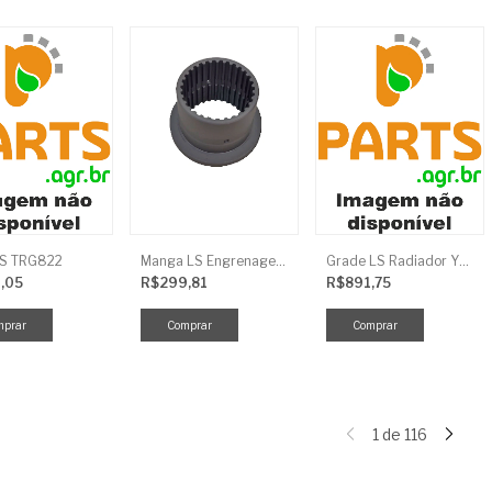
LS TRG822
Manga LS Engrenagem TRG281
Grade LS Radiador YMR TRG170
,05
R$299,81
R$891,75
1
de
116