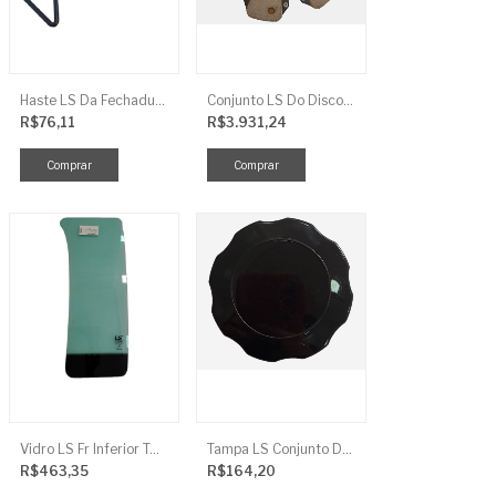
Haste LS Da Fechadura TRG 830
Conjunto LS Do Disco De Embreagem TRG250
R$76,11
R$3.931,24
Vidro LS Fr Inferior TGR863
Tampa LS Conjunto De Combustivel G040FCI
R$463,35
R$164,20