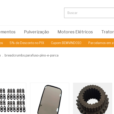
lementos
Pulverização
Motores Elétricos
Trato
 Desconto no PIX
Cupom BEMVINDO10
Parcelamos em até 3x Sem J
m
.
breadcrumbs.parafuso-pino-e-porca