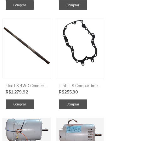
Eixo LS 4WD Connect TRG2888
Junta LS Compartimento Traseiro EGQ155
R$1.279,92
R$255,30