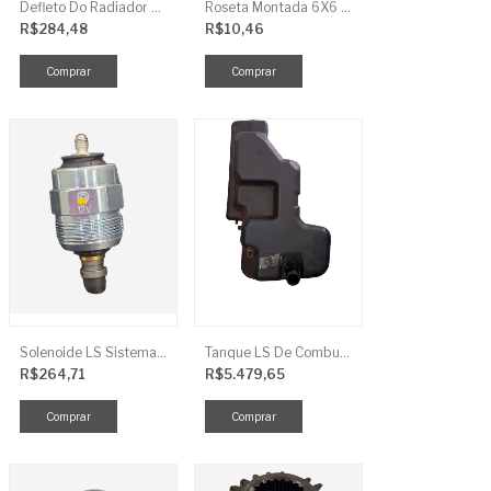
Defleto Do Radiador LS TRG170
Roseta Montada 6X6 Soja Universal
R$284,48
R$10,46
Solenoide LS Sistema De Combustivel Q1250156
Tanque LS De Combustivel TRG040
R$264,71
R$5.479,65