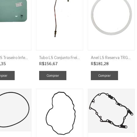
Vidro LS Traseiro Inferior
Tubo LS Conjunto Freio LD F G670
Anel LS Reserva TRG826
,35
R$156,67
R$181,28