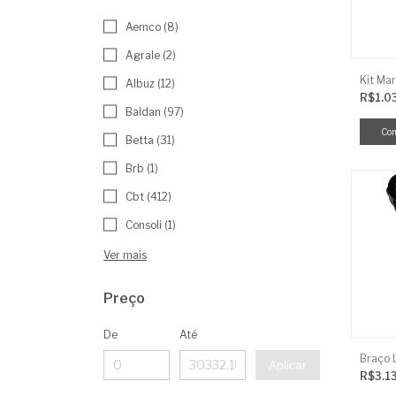
Aemco (8)
Agrale (2)
Kit Mar
Albuz (12)
R$1.0
Baldan (97)
Betta (31)
Brb (1)
Cbt (412)
Consoli (1)
Ver mais
Preço
De
Até
Aplicar
R$3.1