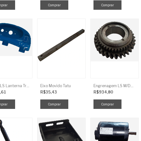
Tampa LS Lanterna Traseira Direita
Eixo Movido Tatu
Engrenagem LS M/DRV 3ª TRG 281
,61
R$35,43
R$934,80