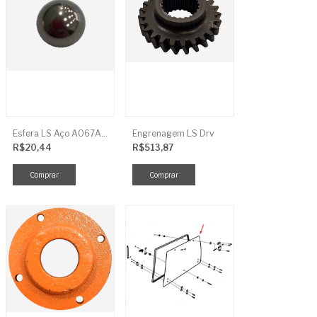
Esfera LS Aço A067A006
Engrenagem LS Drv
R$20,44
R$513,87