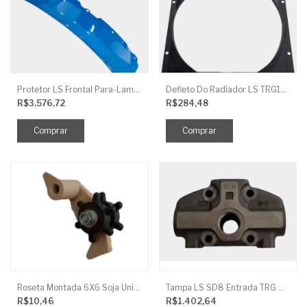
Protetor LS Frontal Para-Lama LE SBG870FCI
Defleto Do Radiador LS TRG170
R$3.576,72
R$284,48
Roseta Montada 6X6 Soja Universal
Tampa LS SD8 Entrada TRG 827
R$10,46
R$1.402,64