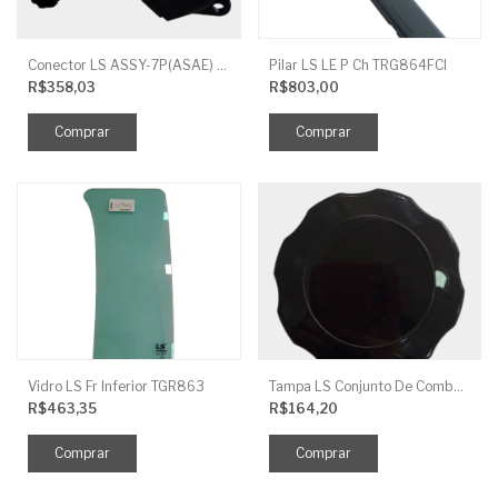
Conector LS ASSY-7P(ASAE) TRG730FCI
Pilar LS LE P Ch TRG864FCI
R$358,03
R$803,00
Vidro LS Fr Inferior TGR863
Tampa LS Conjunto De Combustivel G040FCI
R$463,35
R$164,20