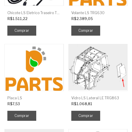
Chicote LS Eletrico Traseiro TRG730FCI
Volante LS TRG630
R$1.511,22
R$2.389,05
Placa LS
Vidro LS Lateral LE TRG863
R$7,53
R$1.068,81