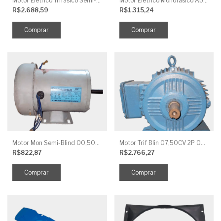
Motor Elétrico Trifásico Semi-Blindado 2CV 4 Polos IP44
Motor Elétrico Monofásico Aberto 0,5CV 4 Polos
R$2.688,59
R$1.315,24
Motor Mon Semi-Blind 00,50CV 4P IP44
Motor Trif Blin 07,50CV 2P 04 V IP56
R$822,87
R$2.766,27