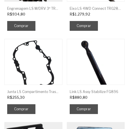
Engrenagem LS M/DRV 3ª TRG 281
Eixo LS 4WD Connect TRG2888
R$934,80
R$1.279,92
Junta LS Compartimento Traseiro EGQ155
Link LS Assy Stabilize FG896
R$255,30
R$880,80