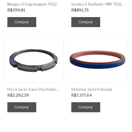
Manga LS Engrenagem TRG281
Grade LS Radiador YMR TRG170
R$299,81
R$891,75
Porca Jacto Trava Dos Rolamentos
Retentor Jacto Principal
R$2.292,39
R$7.377,64