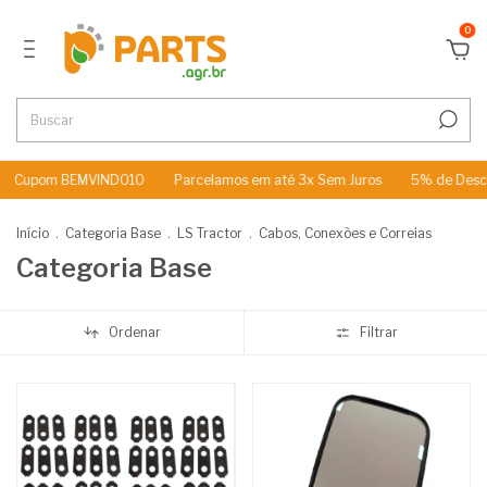
0
m BEMVINDO10
Parcelamos em até 3x Sem Juros
5% de Desconto no
Início
.
Categoria Base
.
LS Tractor
.
Cabos, Conexões e Correias
Categoria Base
Ordenar
Filtrar