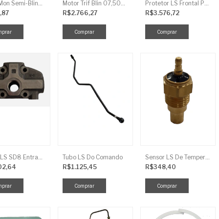
Motor Mon Semi-Blind 00,50CV 4P IP44
Motor Trif Blin 07,50CV 2P 04 V IP56
Protetor LS Frontal Para-Lama LE SBG870FCI
,87
R$2.766,27
R$3.576,72
Tampa LS SD8 Entrada TRG 827
Tubo LS Do Comando
Sensor LS De Temperatura TRG750
02,64
R$1.125,45
R$348,40