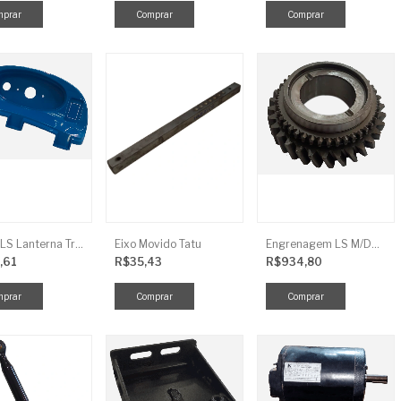
Tampa LS Lanterna Traseira Direita
Eixo Movido Tatu
Engrenagem LS M/DRV 3ª TRG 281
,61
R$35,43
R$934,80