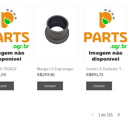
LS TRG822
Manga LS Engrenagem TRG281
Grade LS Radiador YMR TRG170
,05
R$299,81
R$891,75
1
de
116