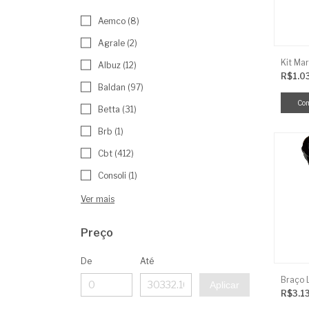
Aemco (8)
Agrale (2)
Kit Mar
Albuz (12)
R$1.0
Baldan (97)
Betta (31)
Brb (1)
Cbt (412)
Consoli (1)
Ver mais
Preço
De
Até
Aplicar
R$3.1