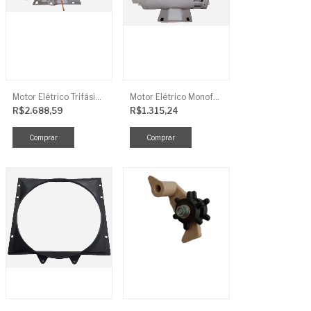
Motor Elétrico Trifásico Semi-Blindado 2CV 4 Polos IP44
Motor Elétrico Monofásico Aberto 0,5CV 4 Polos
R$2.688,59
R$1.315,24