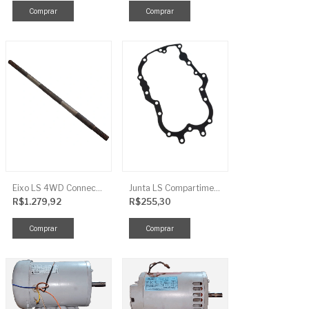
Eixo LS 4WD Connect TRG2888
Junta LS Compartimento Traseiro EGQ155
R$1.279,92
R$255,30