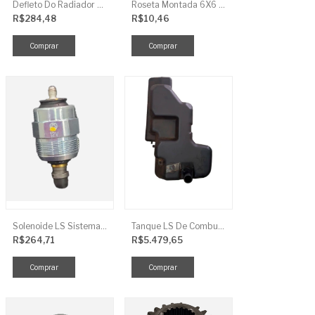
Defleto Do Radiador LS TRG170
Roseta Montada 6X6 Soja Universal
R$284,48
R$10,46
Solenoide LS Sistema De Combustivel Q1250156
Tanque LS De Combustivel TRG040
R$264,71
R$5.479,65