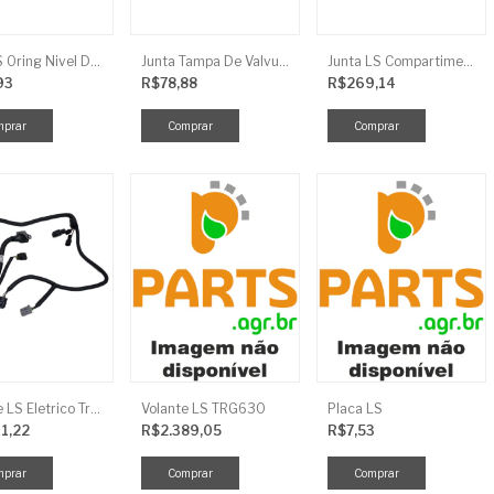
Anel LS Oring Nivel De Oleo EGQ125
Junta Tampa De Valvula LS
Junta LS Compartimento Traseiro EGQ155
93
R$78,88
R$269,14
Chicote LS Eletrico Traseiro TRG730FCI
Volante LS TRG630
Placa LS
11,22
R$2.389,05
R$7,53