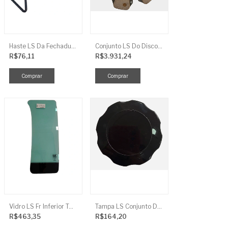
Haste LS Da Fechadura TRG 830
Conjunto LS Do Disco De Embreagem TRG250
R$76,11
R$3.931,24
Vidro LS Fr Inferior TGR863
Tampa LS Conjunto De Combustivel G040FCI
R$463,35
R$164,20