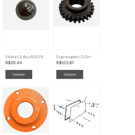
Esfera LS Aço A067A006
Engrenagem LS Drv
R$20,44
R$513,87