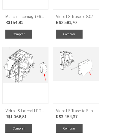
Mancal Incomagri E600
Vidro LS Traseiro 80/90/100
R$154,81
R$2.581,70
Vidro LS Lateral LE TRG863
Vidro LS Traseito Superior TR
R$1.068,81
R$3.454,37