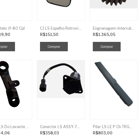
telo Jf-80 Cpl
CJ LS Espelho Retrovisor
Engrenagem-Intervalo Contador Direção-TR
39,90
R$151,50
R$1.365,05
Braço LS Do Levante Direito P/Cilindro
Conector LS ASSY-7P(ASAE) TRG730FCI
Pilar LS LE P Ch TRG864FCI
34,06
R$358,03
R$803,00