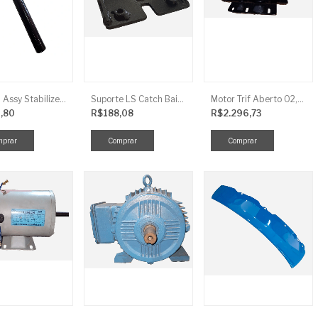
Link LS Assy Stabilize FG896
Suporte LS Catch Baixa
Motor Trif Aberto 02,00CV 4P
,80
R$188,08
R$2.296,73