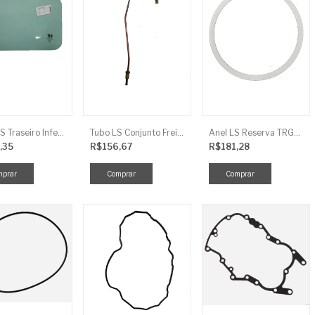
Vidro LS Traseiro Inferior
Tubo LS Conjunto Freio LD F G670
Anel LS Reserva TRG826
,35
R$156,67
R$181,28