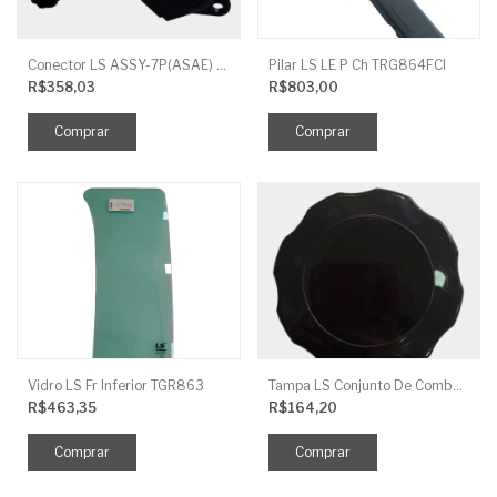
Conector LS ASSY-7P(ASAE) TRG730FCI
Pilar LS LE P Ch TRG864FCI
R$358,03
R$803,00
Vidro LS Fr Inferior TGR863
Tampa LS Conjunto De Combustivel G040FCI
R$463,35
R$164,20