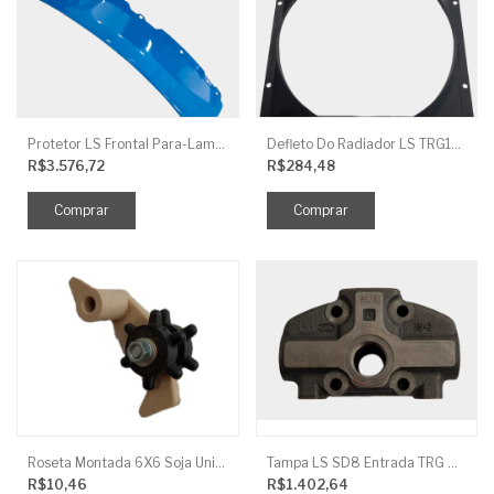
Protetor LS Frontal Para-Lama LE SBG870FCI
Defleto Do Radiador LS TRG170
R$3.576,72
R$284,48
Roseta Montada 6X6 Soja Universal
Tampa LS SD8 Entrada TRG 827
R$10,46
R$1.402,64