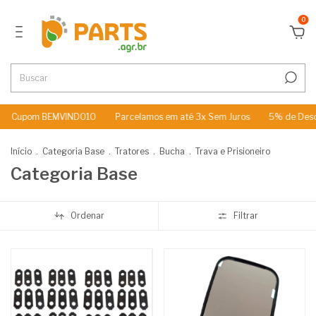
0
m BEMVINDO10
Parcelamos em até 3x Sem Juros
5% de Desconto no
Início
.
Categoria Base
.
Tratores
.
Bucha
.
Trava e Prisioneiro
Categoria Base
Ordenar
Filtrar