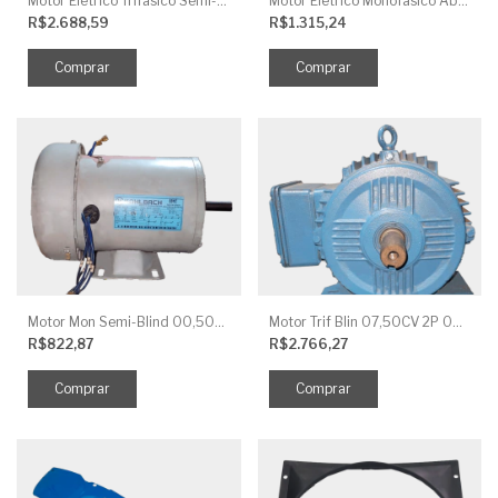
Motor Elétrico Trifásico Semi-Blindado 2CV 4 Polos IP44
Motor Elétrico Monofásico Aberto 0,5CV 4 Polos
R$2.688,59
R$1.315,24
Motor Mon Semi-Blind 00,50CV 4P IP44
Motor Trif Blin 07,50CV 2P 04 V IP56
R$822,87
R$2.766,27