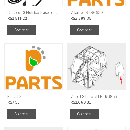
Chicote LS Eletrico Traseiro TRG730FCI
Volante LS TRG630
R$1.511,22
R$2.389,05
Placa LS
Vidro LS Lateral LE TRG863
R$7,53
R$1.068,81