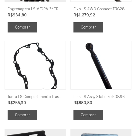
Engrenagem LS M/DRV 3ª TRG 281
Eixo LS 4WD Connect TRG2888
R$934,80
R$1.279,92
Junta LS Compartimento Traseiro EGQ155
Link LS Assy Stabilize FG896
R$255,30
R$880,80