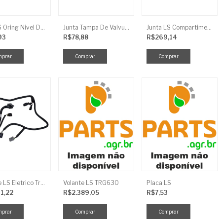
Anel LS Oring Nivel De Oleo EGQ125
Junta Tampa De Valvula LS
Junta LS Compartimento Traseiro EGQ155
93
R$78,88
R$269,14
Chicote LS Eletrico Traseiro TRG730FCI
Volante LS TRG630
Placa LS
11,22
R$2.389,05
R$7,53