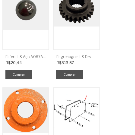
Esfera LS Aço A067A006
Engrenagem LS Drv
R$20,44
R$513,87