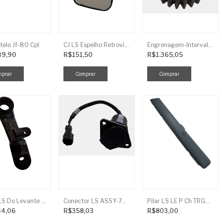
telo Jf-80 Cpl
CJ LS Espelho Retrovisor
Engrenagem-Intervalo Contador Direção-TR
39,90
R$151,50
R$1.365,05
Braço LS Do Levante Direito P/Cilindro
Conector LS ASSY-7P(ASAE) TRG730FCI
Pilar LS LE P Ch TRG864FCI
34,06
R$358,03
R$803,00