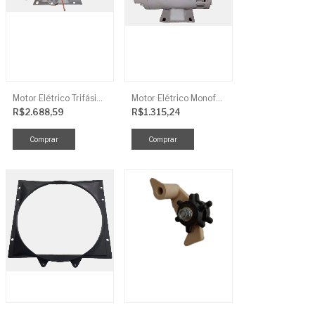
Motor Elétrico Trifásico Semi-Blindado 2CV 4 Polos IP44
Motor Elétrico Monofásico Aberto 0,5CV 4 Polos
R$2.688,59
R$1.315,24