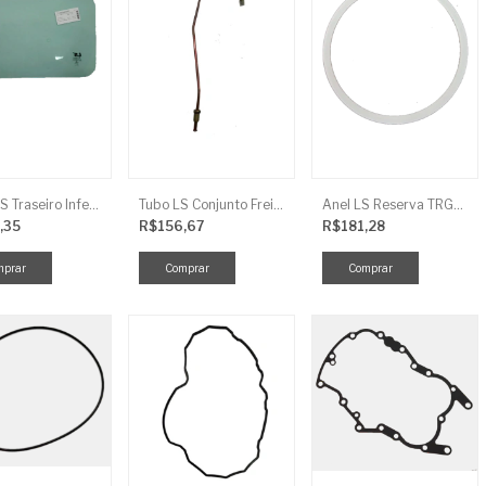
Vidro LS Traseiro Inferior
Tubo LS Conjunto Freio LD F G670
Anel LS Reserva TRG826
,35
R$156,67
R$181,28