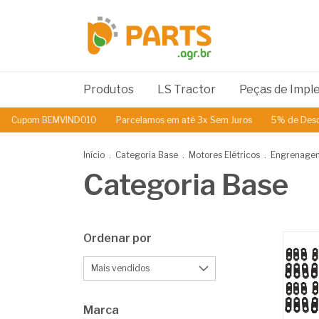
Produtos
LS Tractor
Peças de Imp
EMVINDO10
Parcelamos em até 3x Sem Juros
5% de Desconto no PIX
Início
.
Categoria Base
.
Motores Elétricos
.
Engrenagem
Categoria Base
Ordenar por
Marca