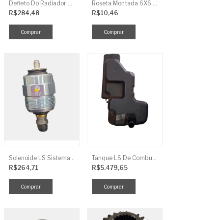
Defleto Do Radiador LS TRG170
Roseta Montada 6X6 Soja Universal
R$284,48
R$10,46
Solenoide LS Sistema De Combustivel Q1250156
Tanque LS De Combustivel TRG040
R$264,71
R$5.479,65