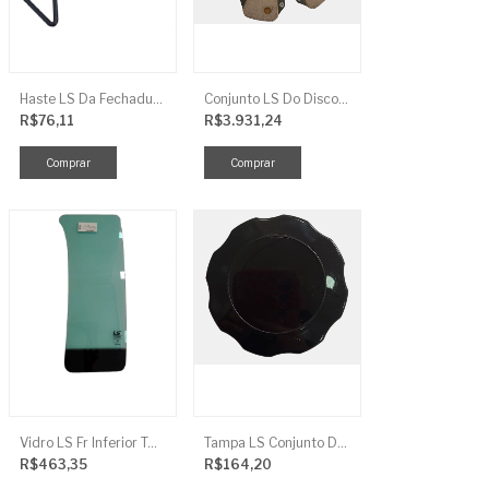
Haste LS Da Fechadura TRG 830
Conjunto LS Do Disco De Embreagem TRG250
R$76,11
R$3.931,24
Vidro LS Fr Inferior TGR863
Tampa LS Conjunto De Combustivel G040FCI
R$463,35
R$164,20