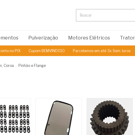
lementos
Pulverização
Motores Elétricos
Trato
Cupom BEMVINDO10
Parcelamos em até 3x Sem Juros
5% de Des
, Coroa
.
Pinhão e Flange