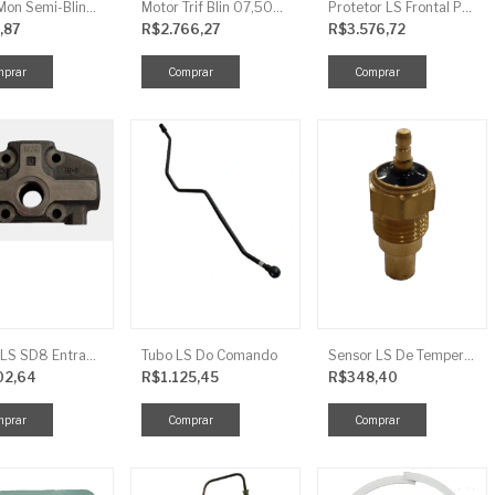
Motor Mon Semi-Blind 00,50CV 4P IP44
Motor Trif Blin 07,50CV 2P 04 V IP56
Protetor LS Frontal Para-Lama LE SBG870FCI
,87
R$2.766,27
R$3.576,72
Tampa LS SD8 Entrada TRG 827
Tubo LS Do Comando
Sensor LS De Temperatura TRG750
02,64
R$1.125,45
R$348,40