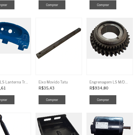
Tampa LS Lanterna Traseira Direita
Eixo Movido Tatu
Engrenagem LS M/DRV 3ª TRG 281
,61
R$35,43
R$934,80