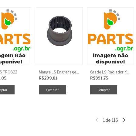
LS TRG822
Manga LS Engrenagem TRG281
Grade LS Radiador YMR TRG170
,05
R$299,81
R$891,75
1
de
116