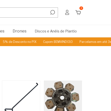
0
res
Drones
Discos e Anéis de Plantio
conto no PIX
Cupom BEMVINDO10
Parcelamos em até 3x Sem Juros