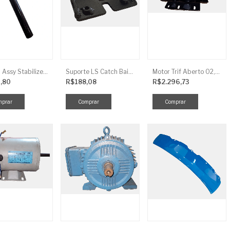
Link LS Assy Stabilize FG896
Suporte LS Catch Baixa
Motor Trif Aberto 02,00CV 4P
,80
R$188,08
R$2.296,73