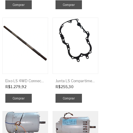
Eixo LS 4WD Connect TRG2888
Junta LS Compartimento Traseiro EGQ155
R$1.279,92
R$255,30