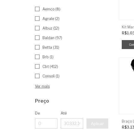
Aemco (8)
Agrale (2)
Kit Mar
Albuz (12)
R$1.0
Baldan (97)
Betta (31)
Brb (1)
Cbt (412)
Consoli (1)
Ver mais
Preço
De
Até
Aplicar
R$3.1