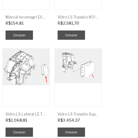
Mancal Incomagri E600
Vidro LS Traseiro 80/90/100
R$154,81
R$2.581,70
Vidro LS Lateral LE TRG863
Vidro LS Traseito Superior TR
R$1.068,81
R$3.454,37