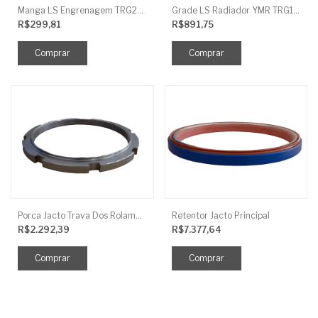
Manga LS Engrenagem TRG281
Grade LS Radiador YMR TRG170
R$299,81
R$891,75
Porca Jacto Trava Dos Rolamentos
Retentor Jacto Principal
R$2.292,39
R$7.377,64