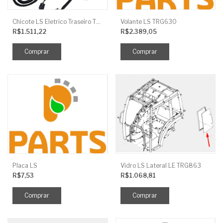
Chicote LS Eletrico Traseiro TRG730FCI
Volante LS TRG630
R$1.511,22
R$2.389,05
Placa LS
Vidro LS Lateral LE TRG863
R$7,53
R$1.068,81