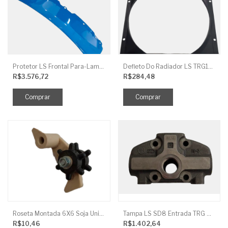
Protetor LS Frontal Para-Lama LE SBG870FCI
Defleto Do Radiador LS TRG170
R$3.576,72
R$284,48
Roseta Montada 6X6 Soja Universal
Tampa LS SD8 Entrada TRG 827
R$10,46
R$1.402,64