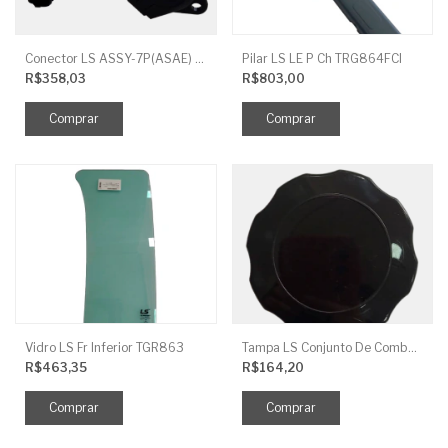
Conector LS ASSY-7P(ASAE) TRG730FCI
Pilar LS LE P Ch TRG864FCI
R$358,03
R$803,00
Vidro LS Fr Inferior TGR863
Tampa LS Conjunto De Combustivel G040FCI
R$463,35
R$164,20