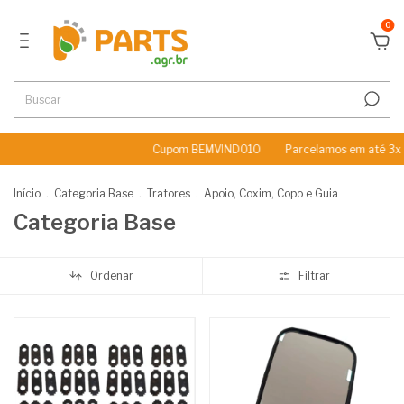
0
Cupom BEMVINDO10
Parcelamos em até 3x Sem J
Início
.
Categoria Base
.
Tratores
.
Apoio, Coxim, Copo e Guia
Categoria Base
Ordenar
Filtrar