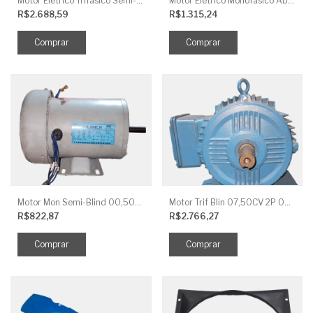
Motor Elétrico Trifásico Semi-Blindado 2CV 4 Polos IP44
Motor Elétrico Monofásico Aberto 0,5CV 4 Polos
R$2.688,59
R$1.315,24
Motor Mon Semi-Blind 00,50CV 4P IP44
Motor Trif Blin 07,50CV 2P 04 V IP56
R$822,87
R$2.766,27