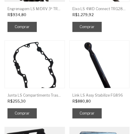
Engrenagem LS M/DRV 3ª TRG 281
Eixo LS 4WD Connect TRG2888
R$934,80
R$1.279,92
Junta LS Compartimento Traseiro EGQ155
Link LS Assy Stabilize FG896
R$255,30
R$880,80