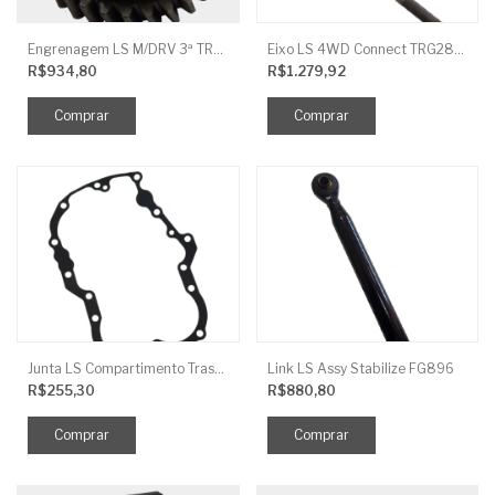
Engrenagem LS M/DRV 3ª TRG 281
Eixo LS 4WD Connect TRG2888
R$934,80
R$1.279,92
Junta LS Compartimento Traseiro EGQ155
Link LS Assy Stabilize FG896
R$255,30
R$880,80