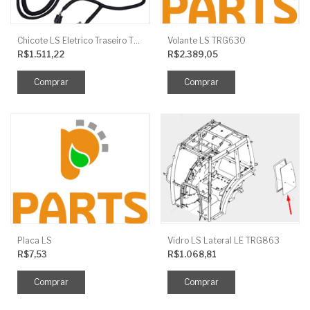
Chicote LS Eletrico Traseiro TRG730FCI
Volante LS TRG630
R$1.511,22
R$2.389,05
Placa LS
Vidro LS Lateral LE TRG863
R$7,53
R$1.068,81