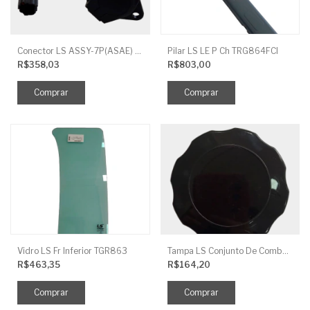
Conector LS ASSY-7P(ASAE) TRG730FCI
Pilar LS LE P Ch TRG864FCI
R$358,03
R$803,00
Vidro LS Fr Inferior TGR863
Tampa LS Conjunto De Combustivel G040FCI
R$463,35
R$164,20