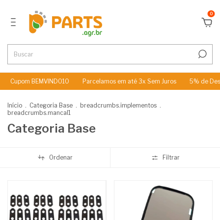
0
om BEMVINDO10
Parcelamos em até 3x Sem Juros
5% de Desconto n
Início
.
Categoria Base
.
breadcrumbs.implementos
.
breadcrumbs.mancal1
Categoria Base
Ordenar
Filtrar