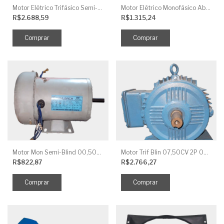
Motor Elétrico Trifásico Semi-Blindado 2CV 4 Polos IP44
Motor Elétrico Monofásico Aberto 0,5CV 4 Polos
R$2.688,59
R$1.315,24
Motor Mon Semi-Blind 00,50CV 4P IP44
Motor Trif Blin 07,50CV 2P 04 V IP56
R$822,87
R$2.766,27