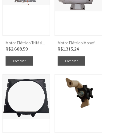
Motor Elétrico Trifásico Semi-Blindado 2CV 4 Polos IP44
Motor Elétrico Monofásico Aberto 0,5CV 4 Polos
R$2.688,59
R$1.315,24