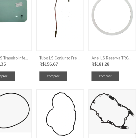
Vidro LS Traseiro Inferior
Tubo LS Conjunto Freio LD F G670
Anel LS Reserva TRG826
,35
R$156,67
R$181,28