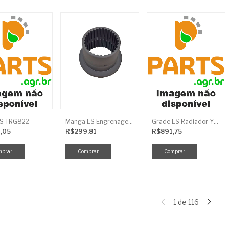
LS TRG822
Manga LS Engrenagem TRG281
Grade LS Radiador YMR TRG170
,05
R$299,81
R$891,75
1
de
116