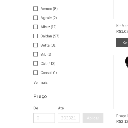
Aemco (8)
Agrale (2)
Kit Mar
Albuz (12)
R$1.0
Baldan (97)
Betta (31)
Brb (1)
Cbt (412)
Consoli (1)
Ver mais
Preço
De
Até
Aplicar
R$3.1