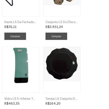
Haste LS Da Fechadura TRG 830
Conjunto LS Do Disco De Embreagem TRG250
R$76,11
R$3.931,24
Vidro LS Fr Inferior TGR863
Tampa LS Conjunto De Combustivel G040FCI
R$463,35
R$164,20