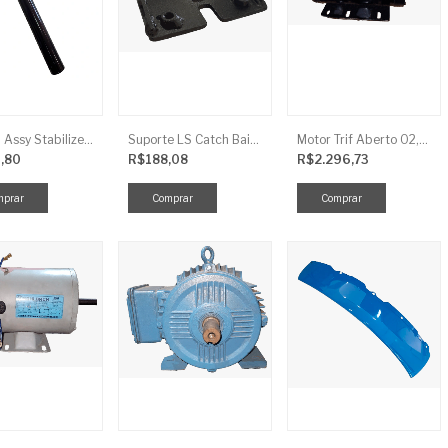
Link LS Assy Stabilize FG896
Suporte LS Catch Baixa
Motor Trif Aberto 02,00CV 4P
,80
R$188,08
R$2.296,73