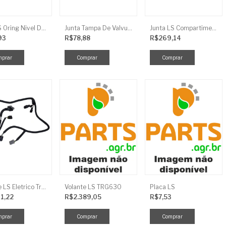
Anel LS Oring Nivel De Oleo EGQ125
Junta Tampa De Valvula LS
Junta LS Compartimento Traseiro EGQ155
93
R$78,88
R$269,14
Chicote LS Eletrico Traseiro TRG730FCI
Volante LS TRG630
Placa LS
11,22
R$2.389,05
R$7,53