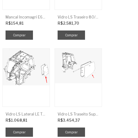
Mancal Incomagri E600
Vidro LS Traseiro 80/90/100
R$154,81
R$2.581,70
Vidro LS Lateral LE TRG863
Vidro LS Traseito Superior TR
R$1.068,81
R$3.454,37