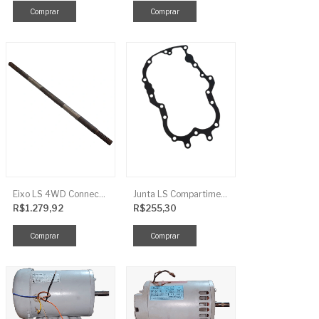
Eixo LS 4WD Connect TRG2888
Junta LS Compartimento Traseiro EGQ155
R$1.279,92
R$255,30