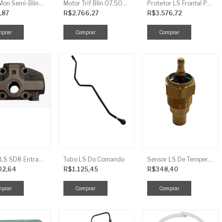
Motor Mon Semi-Blind 00,50CV 4P IP44
Motor Trif Blin 07,50CV 2P 04 V IP56
Protetor LS Frontal Para-Lama LE SBG870FCI
,87
R$2.766,27
R$3.576,72
Tampa LS SD8 Entrada TRG 827
Tubo LS Do Comando
Sensor LS De Temperatura TRG750
02,64
R$1.125,45
R$348,40