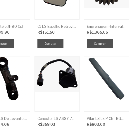
telo Jf-80 Cpl
CJ LS Espelho Retrovisor
Engrenagem-Intervalo Contador Direção-TR
39,90
R$151,50
R$1.365,05
Braço LS Do Levante Direito P/Cilindro
Conector LS ASSY-7P(ASAE) TRG730FCI
Pilar LS LE P Ch TRG864FCI
34,06
R$358,03
R$803,00