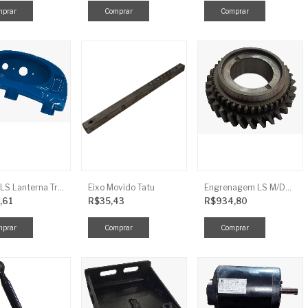
Tampa LS Lanterna Traseira Direita
Eixo Movido Tatu
Engrenagem LS M/DRV 3ª TRG 281
,61
R$35,43
R$934,80