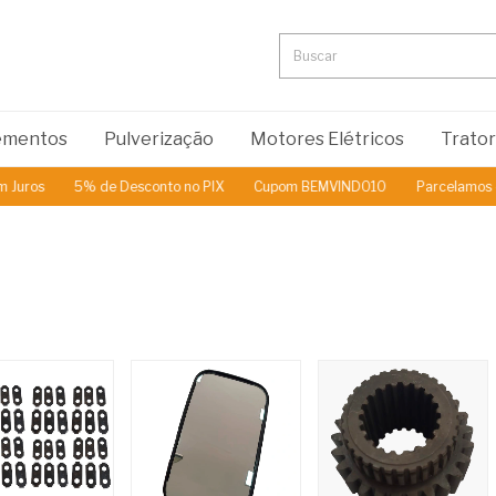
lementos
Pulverização
Motores Elétricos
Trato
5% de Desconto no PIX
Cupom BEMVINDO10
Parcelamos em até 3x 