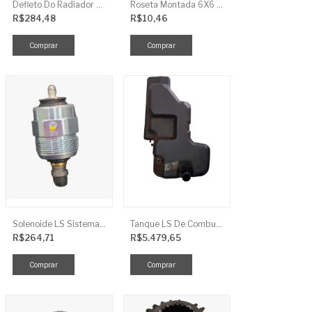
Defleto Do Radiador LS TRG170
Roseta Montada 6X6 Soja Universal
R$284,48
R$10,46
Solenoide LS Sistema De Combustivel Q1250156
Tanque LS De Combustivel TRG040
R$264,71
R$5.479,65