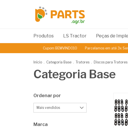
Produtos
LS Tractor
Peças de Imp
Cupom BEMVINDO10
Parcelamos em até 3x Sem Juros
Início
.
Categoria Base
.
Tratores
.
Discos para Tratores
Categoria Base
Ordenar por
Marca