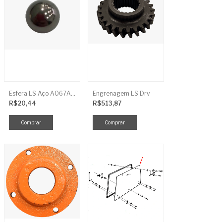
Esfera LS Aço A067A006
Engrenagem LS Drv
R$20,44
R$513,87