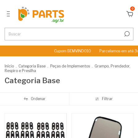
0
Cupom BEMVINDO10
Parcelamos em até 3x Sem 
Início
.
Categoria Base
.
Peças de Implementos
.
Grampo, Prendedor,
Respiro e Presilha
Categoria Base
Ordenar
Filtrar