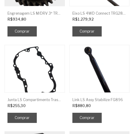
Engrenagem LS M/DRV 3ª TRG 281
Eixo LS 4WD Connect TRG2888
R$934,80
R$1.279,92
Junta LS Compartimento Traseiro EGQ155
Link LS Assy Stabilize FG896
R$255,30
R$880,80