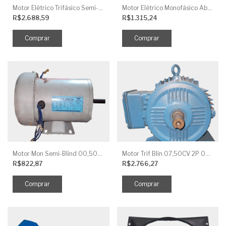
Motor Elétrico Trifásico Semi-Blindado 2CV 4 Polos IP44
Motor Elétrico Monofásico Aberto 0,5CV 4 Polos
R$2.688,59
R$1.315,24
Motor Mon Semi-Blind 00,50CV 4P IP44
Motor Trif Blin 07,50CV 2P 04 V IP56
R$822,87
R$2.766,27