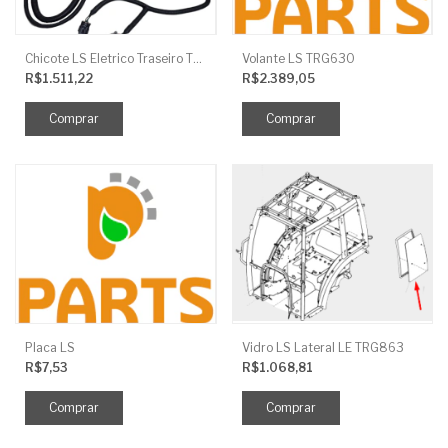
Chicote LS Eletrico Traseiro TRG730FCI
Volante LS TRG630
R$1.511,22
R$2.389,05
Placa LS
Vidro LS Lateral LE TRG863
R$7,53
R$1.068,81