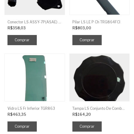
Conector LS ASSY-7P(ASAE) TRG730FCI
Pilar LS LE P Ch TRG864FCI
R$358,03
R$803,00
Vidro LS Fr Inferior TGR863
Tampa LS Conjunto De Combustivel G040FCI
R$463,35
R$164,20