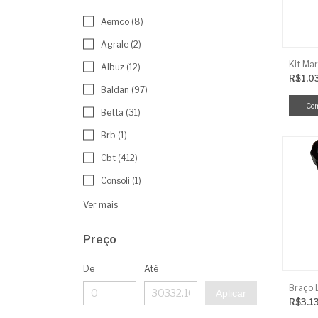
Aemco (8)
Agrale (2)
Kit Mar
Albuz (12)
R$1.0
Baldan (97)
Betta (31)
Brb (1)
Cbt (412)
Consoli (1)
Ver mais
Preço
De
Até
Aplicar
R$3.1