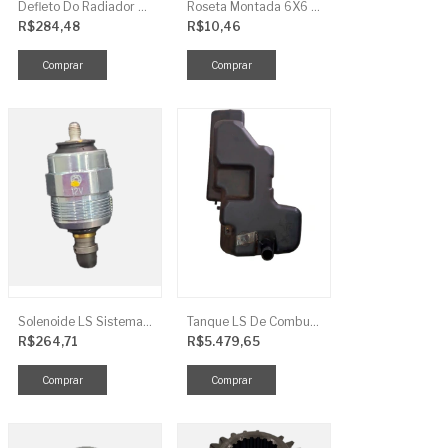
Defleto Do Radiador LS TRG170
Roseta Montada 6X6 Soja Universal
R$284,48
R$10,46
Solenoide LS Sistema De Combustivel Q1250156
Tanque LS De Combustivel TRG040
R$264,71
R$5.479,65