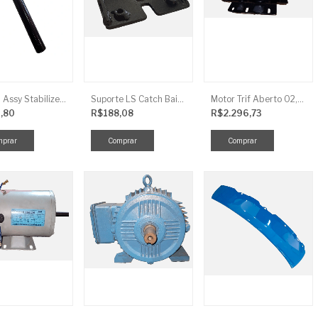
Link LS Assy Stabilize FG896
Suporte LS Catch Baixa
Motor Trif Aberto 02,00CV 4P
,80
R$188,08
R$2.296,73