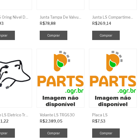
Anel LS Oring Nivel De Oleo EGQ125
Junta Tampa De Valvula LS
Junta LS Compartimento Traseiro EGQ155
93
R$78,88
R$269,14
Chicote LS Eletrico Traseiro TRG730FCI
Volante LS TRG630
Placa LS
11,22
R$2.389,05
R$7,53