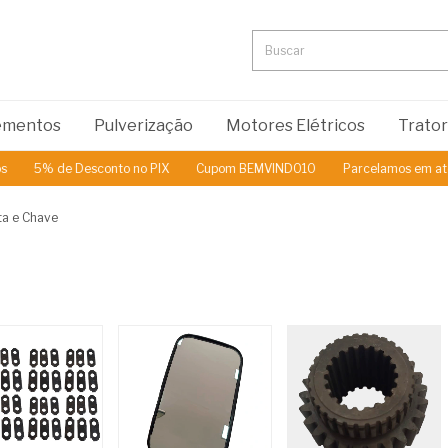
lementos
Pulverização
Motores Elétricos
Trato
 Desconto no PIX
Cupom BEMVINDO10
Parcelamos em até 3x Sem J
a e Chave