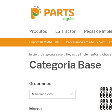
Produtos
LS Tractor
Peças de Imp
Cupom BEMVINDO10
Parcelamos em até 3x Sem Juros
5% de
Início
.
Categoria Base
.
Peças de Implementos
.
Chavet
Categoria Base
Ordenar por
Marca