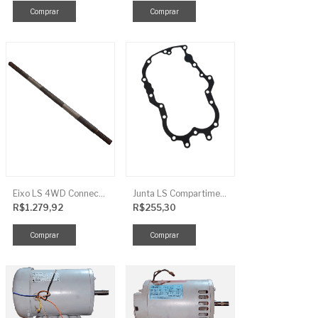
Eixo LS 4WD Connect TRG2888
Junta LS Compartimento Traseiro EGQ155
R$1.279,92
R$255,30