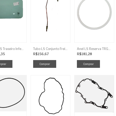
Vidro LS Traseiro Inferior
Tubo LS Conjunto Freio LD F G670
Anel LS Reserva TRG826
,35
R$156,67
R$181,28