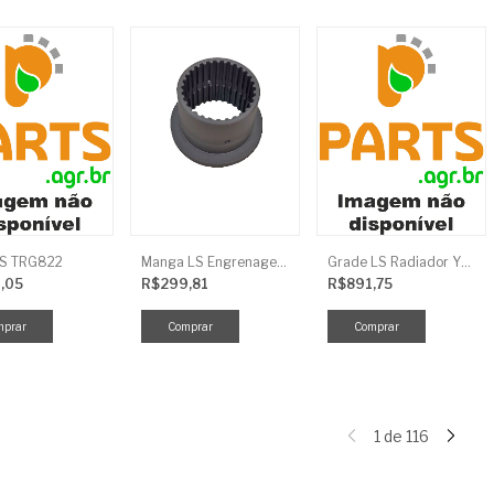
LS TRG822
Manga LS Engrenagem TRG281
Grade LS Radiador YMR TRG170
,05
R$299,81
R$891,75
1
de
116