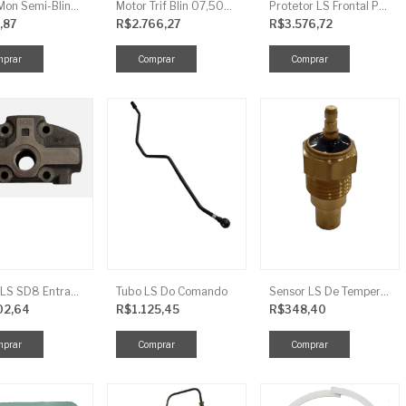
Motor Mon Semi-Blind 00,50CV 4P IP44
Motor Trif Blin 07,50CV 2P 04 V IP56
Protetor LS Frontal Para-Lama LE SBG870FCI
,87
R$2.766,27
R$3.576,72
Tampa LS SD8 Entrada TRG 827
Tubo LS Do Comando
Sensor LS De Temperatura TRG750
02,64
R$1.125,45
R$348,40