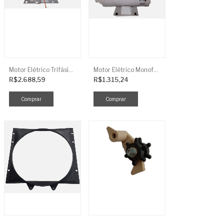
Motor Elétrico Trifásico Semi-Blindado 2CV 4 Polos IP44
Motor Elétrico Monofásico Aberto 0,5CV 4 Polos
R$2.688,59
R$1.315,24