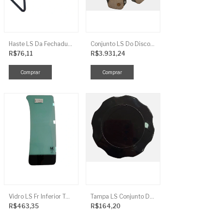
Haste LS Da Fechadura TRG 830
Conjunto LS Do Disco De Embreagem TRG250
R$76,11
R$3.931,24
Vidro LS Fr Inferior TGR863
Tampa LS Conjunto De Combustivel G040FCI
R$463,35
R$164,20