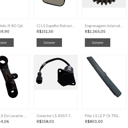
telo Jf-80 Cpl
CJ LS Espelho Retrovisor
Engrenagem-Intervalo Contador Direção-TR
39,90
R$151,50
R$1.365,05
Braço LS Do Levante Direito P/Cilindro
Conector LS ASSY-7P(ASAE) TRG730FCI
Pilar LS LE P Ch TRG864FCI
34,06
R$358,03
R$803,00