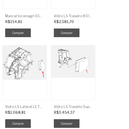
Mancal Incomagri E600
Vidro LS Traseiro 80/90/100
R$154,81
R$2.581,70
Vidro LS Lateral LE TRG863
Vidro LS Traseito Superior TR
R$1.068,81
R$3.454,37