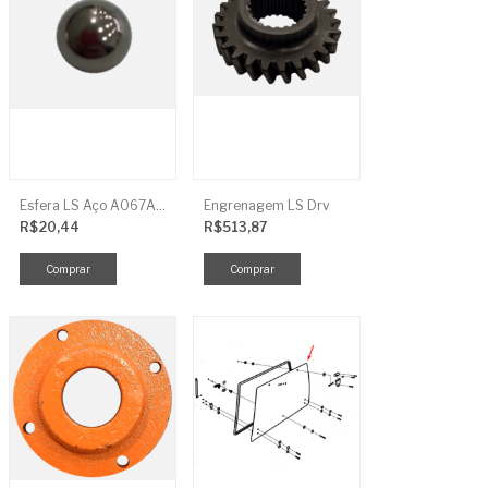
Esfera LS Aço A067A006
Engrenagem LS Drv
R$20,44
R$513,87