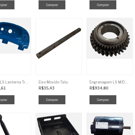
Tampa LS Lanterna Traseira Direita
Eixo Movido Tatu
Engrenagem LS M/DRV 3ª TRG 281
,61
R$35,43
R$934,80