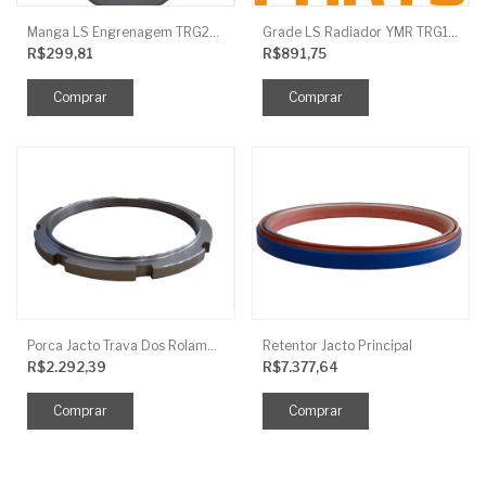
Manga LS Engrenagem TRG281
Grade LS Radiador YMR TRG170
R$299,81
R$891,75
Porca Jacto Trava Dos Rolamentos
Retentor Jacto Principal
R$2.292,39
R$7.377,64