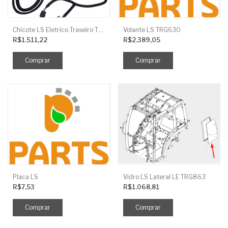
Chicote LS Eletrico Traseiro TRG730FCI
Volante LS TRG630
R$1.511,22
R$2.389,05
Placa LS
Vidro LS Lateral LE TRG863
R$7,53
R$1.068,81