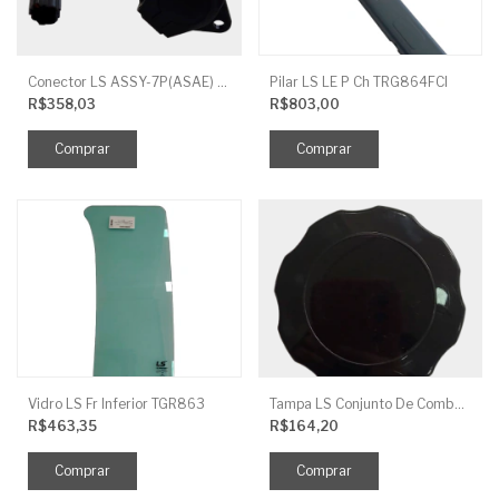
Conector LS ASSY-7P(ASAE) TRG730FCI
Pilar LS LE P Ch TRG864FCI
R$358,03
R$803,00
Vidro LS Fr Inferior TGR863
Tampa LS Conjunto De Combustivel G040FCI
R$463,35
R$164,20