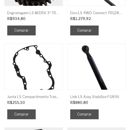
Engrenagem LS M/DRV 3ª TRG 281
Eixo LS 4WD Connect TRG2888
R$934,80
R$1.279,92
Junta LS Compartimento Traseiro EGQ155
Link LS Assy Stabilize FG896
R$255,30
R$880,80