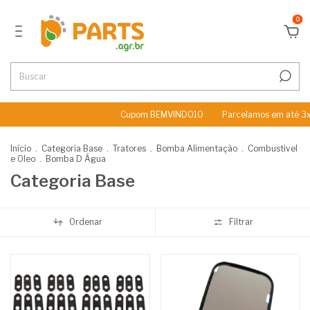
0
Cupom BEMVINDO10
Parcelamos em até 3x Sem 
Início
.
Categoria Base
.
Tratores
.
Bomba Alimentação
.
Combustivel
e Oleo
.
Bomba D Água
Categoria Base
Ordenar
Filtrar