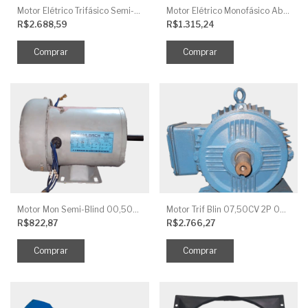
Motor Elétrico Trifásico Semi-Blindado 2CV 4 Polos IP44
Motor Elétrico Monofásico Aberto 0,5CV 4 Polos
R$2.688,59
R$1.315,24
Motor Mon Semi-Blind 00,50CV 4P IP44
Motor Trif Blin 07,50CV 2P 04 V IP56
R$822,87
R$2.766,27