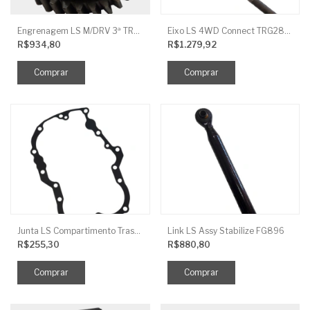
Engrenagem LS M/DRV 3ª TRG 281
Eixo LS 4WD Connect TRG2888
R$934,80
R$1.279,92
Junta LS Compartimento Traseiro EGQ155
Link LS Assy Stabilize FG896
R$255,30
R$880,80