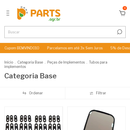
0
om BEMVINDO10
Parcelamos em até 3x Sem Juros
5% de Desconto no
Início
.
Categoria Base
.
Peças de Implementos
.
Tubos para
implementos
Categoria Base
Ordenar
Filtrar