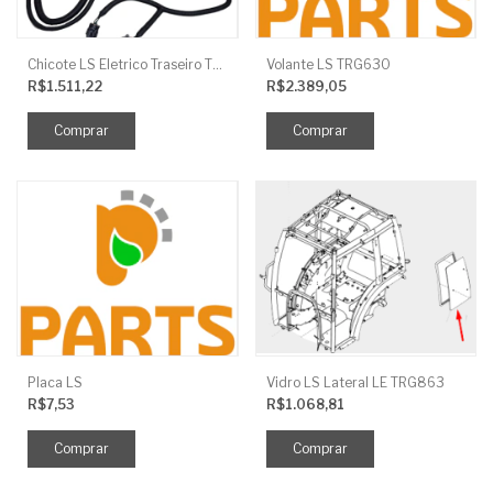
Chicote LS Eletrico Traseiro TRG730FCI
Volante LS TRG630
R$1.511,22
R$2.389,05
Placa LS
Vidro LS Lateral LE TRG863
R$7,53
R$1.068,81