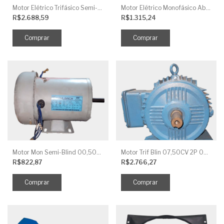
Motor Elétrico Trifásico Semi-Blindado 2CV 4 Polos IP44
Motor Elétrico Monofásico Aberto 0,5CV 4 Polos
R$2.688,59
R$1.315,24
Motor Mon Semi-Blind 00,50CV 4P IP44
Motor Trif Blin 07,50CV 2P 04 V IP56
R$822,87
R$2.766,27