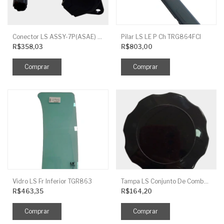
Conector LS ASSY-7P(ASAE) TRG730FCI
Pilar LS LE P Ch TRG864FCI
R$358,03
R$803,00
Vidro LS Fr Inferior TGR863
Tampa LS Conjunto De Combustivel G040FCI
R$463,35
R$164,20