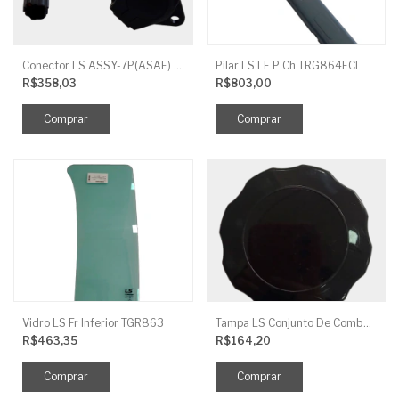
Conector LS ASSY-7P(ASAE) TRG730FCI
Pilar LS LE P Ch TRG864FCI
R$358,03
R$803,00
Vidro LS Fr Inferior TGR863
Tampa LS Conjunto De Combustivel G040FCI
R$463,35
R$164,20