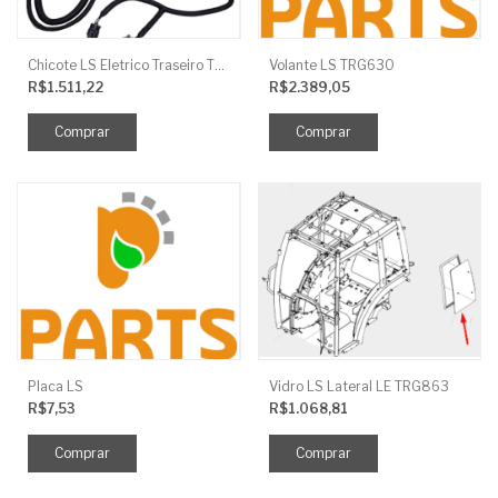
Chicote LS Eletrico Traseiro TRG730FCI
Volante LS TRG630
R$1.511,22
R$2.389,05
Placa LS
Vidro LS Lateral LE TRG863
R$7,53
R$1.068,81