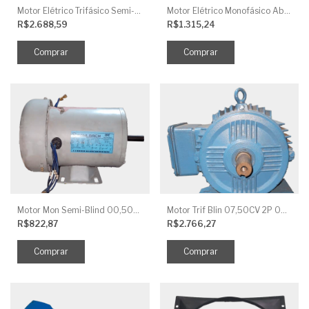
Motor Elétrico Trifásico Semi-Blindado 2CV 4 Polos IP44
Motor Elétrico Monofásico Aberto 0,5CV 4 Polos
R$2.688,59
R$1.315,24
Motor Mon Semi-Blind 00,50CV 4P IP44
Motor Trif Blin 07,50CV 2P 04 V IP56
R$822,87
R$2.766,27