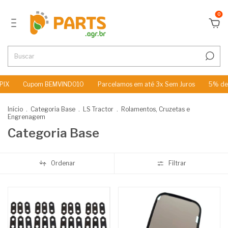
0
Cupom BEMVINDO10
Parcelamos em até 3x Sem Juros
5% de Descont
Início
.
Categoria Base
.
LS Tractor
.
Rolamentos, Cruzetas e
Engrenagem
Categoria Base
Ordenar
Filtrar