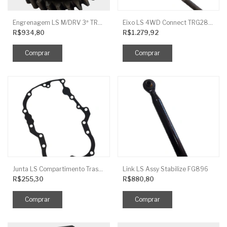
Engrenagem LS M/DRV 3ª TRG 281
Eixo LS 4WD Connect TRG2888
R$934,80
R$1.279,92
Junta LS Compartimento Traseiro EGQ155
Link LS Assy Stabilize FG896
R$255,30
R$880,80