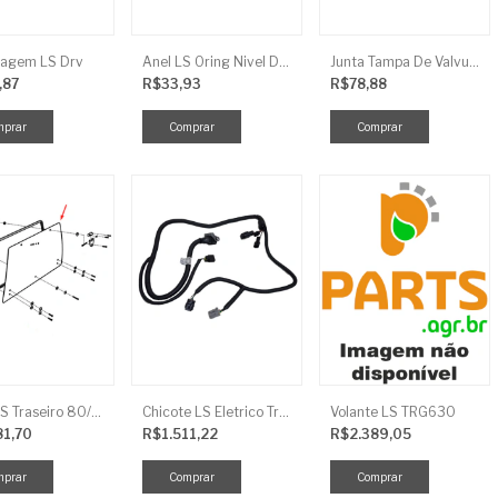
agem LS Drv
Anel LS Oring Nivel De Oleo EGQ125
Junta Tampa De Valvula LS
,87
R$33,93
R$78,88
Vidro LS Traseiro 80/90/100
Chicote LS Eletrico Traseiro TRG730FCI
Volante LS TRG630
81,70
R$1.511,22
R$2.389,05