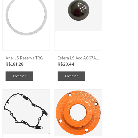
Anel LS Reserva TRG826
Esfera LS Aço A067A006
R$181,28
R$20,44