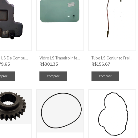
Tanque LS De Combustivel TRG040
Vidro LS Traseiro Inferior
Tubo LS Conjunto Freio LD F G670
79,65
R$301,35
R$156,67