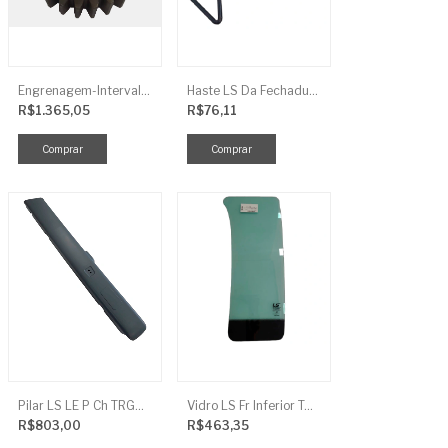
Engrenagem-Intervalo Contador Direção-TR
Haste LS Da Fechadura TRG 830
R$1.365,05
R$76,11
Pilar LS LE P Ch TRG864FCI
Vidro LS Fr Inferior TGR863
R$803,00
R$463,35