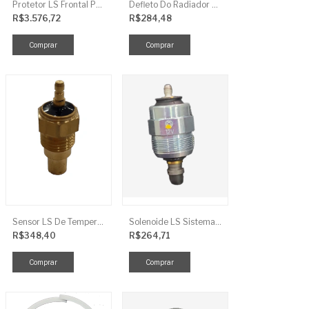
Protetor LS Frontal Para-Lama LE SBG870FCI
Defleto Do Radiador LS TRG170
R$3.576,72
R$284,48
Sensor LS De Temperatura TRG750
Solenoide LS Sistema De Combustivel Q1250156
R$348,40
R$264,71