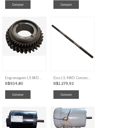
Engrenagem LS M/DRV 3ª TRG 281
Eixo LS 4WD Connect TRG2888
R$934,80
R$1.279,92