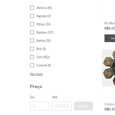
Aemco (8)
Agrale (2)
Kit Mar
Albuz (12)
R$1.0
Baldan (97)
Betta (31)
Brb (1)
Cbt (412)
Consoli (1)
Ver mais
Preço
De
Até
Aplicar
R$3.9