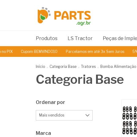
Produtos
LS Tractor
Peças de Imp
Cupom BEMVINDO10
Parcelamos em até 3x Sem Juros
5% de Descon
Início
.
Categoria Base
.
Tratores
.
Bomba Alimentação
Categoria Base
Ordenar por
Marca