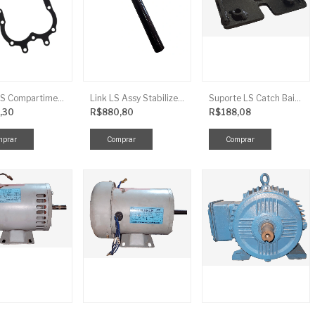
Junta LS Compartimento Traseiro EGQ155
Link LS Assy Stabilize FG896
Suporte LS Catch Baixa
,30
R$880,80
R$188,08