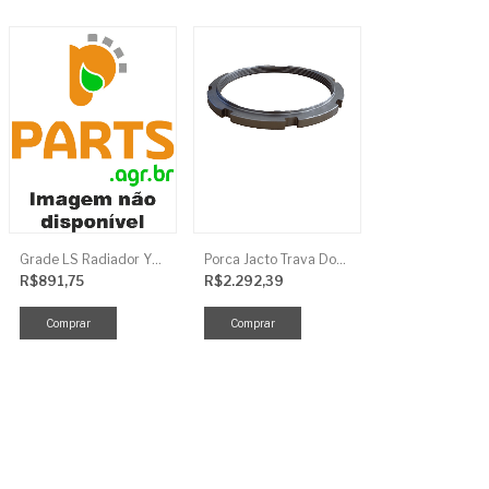
Grade LS Radiador YMR TRG170
Porca Jacto Trava Dos Rolamentos
R$891,75
R$2.292,39