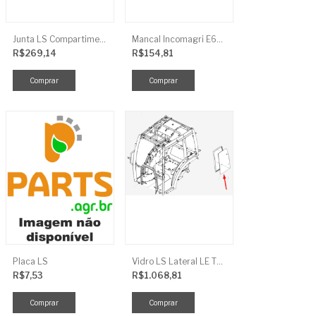
Junta LS Compartimento Traseiro EGQ155
Mancal Incomagri E600
R$269,14
R$154,81
Placa LS
Vidro LS Lateral LE TRG863
R$7,53
R$1.068,81