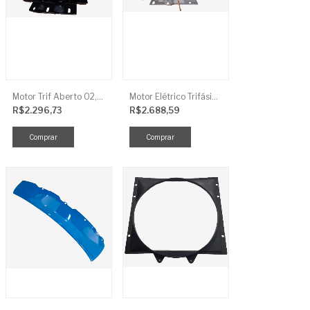
Motor Trif Aberto 02,00CV 4P
Motor Elétrico Trifásico Semi-Blindado 2CV 4 Polos IP44
R$2.296,73
R$2.688,59