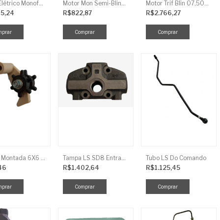
Motor Elétrico Monofásico Aberto 0,5CV 4 Polos
Motor Mon Semi-Blind 00,50CV 4P IP44
Motor Trif Blin 07,50CV 2P 04 V IP56
15,24
R$822,87
R$2.766,27
Roseta Montada 6X6 Soja Universal
Tampa LS SD8 Entrada TRG 827
Tubo LS Do Comando
46
R$1.402,64
R$1.125,45