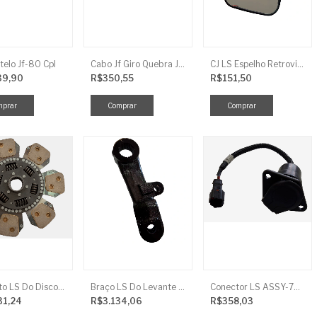
telo Jf-80 Cpl
Cabo Jf Giro Quebra Jato Jf-92 Z10
CJ LS Espelho Retrovisor
39,90
R$350,55
R$151,50
Conjunto LS Do Disco De Embreagem TRG250
Braço LS Do Levante Direito P/Cilindro
Conector LS ASSY-7P(ASAE) TRG730FCI
31,24
R$3.134,06
R$358,03