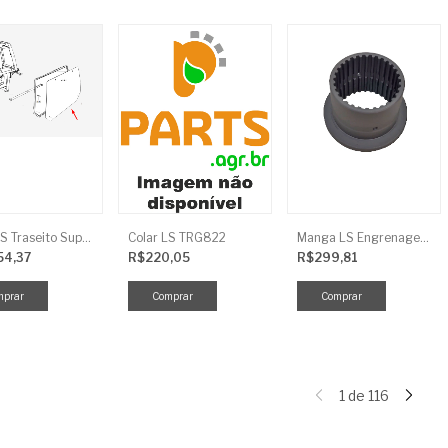
Vidro LS Traseito Superior TR
Colar LS TRG822
Manga LS Engrenagem TRG281
54,37
R$220,05
R$299,81
1
de
116