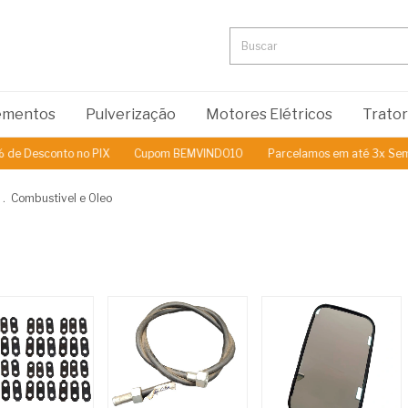
lementos
Pulverização
Motores Elétricos
Trato
to no PIX
Cupom BEMVINDO10
Parcelamos em até 3x Sem Juros
.
Combustivel e Oleo