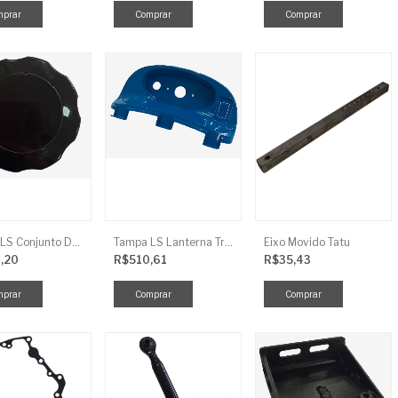
Tampa LS Conjunto De Combustivel G040FCI
Tampa LS Lanterna Traseira Direita
Eixo Movido Tatu
,20
R$510,61
R$35,43