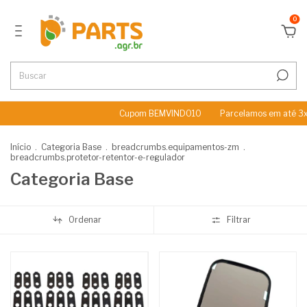
0
Cupom BEMVINDO10
Parcelamos em até 3x Sem 
Início
.
Categoria Base
.
breadcrumbs.equipamentos-zm
.
breadcrumbs.protetor-retentor-e-regulador
Categoria Base
Ordenar
Filtrar