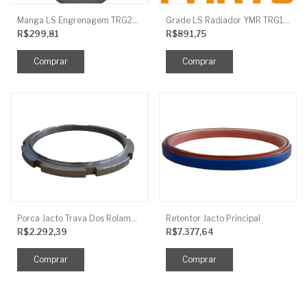
Manga LS Engrenagem TRG281
Grade LS Radiador YMR TRG170
R$299,81
R$891,75
Porca Jacto Trava Dos Rolamentos
Retentor Jacto Principal
R$2.292,39
R$7.377,64