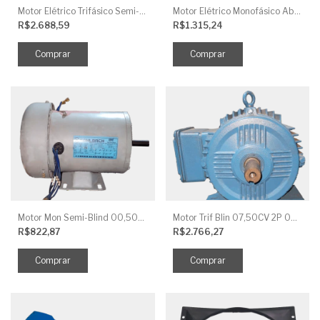
Motor Elétrico Trifásico Semi-Blindado 2CV 4 Polos IP44
Motor Elétrico Monofásico Aberto 0,5CV 4 Polos
R$2.688,59
R$1.315,24
Motor Mon Semi-Blind 00,50CV 4P IP44
Motor Trif Blin 07,50CV 2P 04 V IP56
R$822,87
R$2.766,27