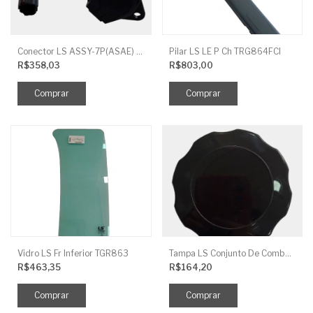
Conector LS ASSY-7P(ASAE) TRG730FCI
Pilar LS LE P Ch TRG864FCI
R$358,03
R$803,00
Vidro LS Fr Inferior TGR863
Tampa LS Conjunto De Combustivel G040FCI
R$463,35
R$164,20