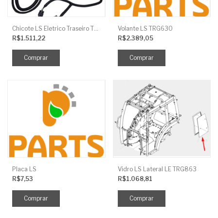
Chicote LS Eletrico Traseiro TRG730FCI
Volante LS TRG630
R$1.511,22
R$2.389,05
Placa LS
Vidro LS Lateral LE TRG863
R$7,53
R$1.068,81