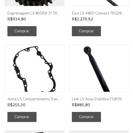
Engrenagem LS M/DRV 3ª TRG 281
Eixo LS 4WD Connect TRG2888
R$934,80
R$1.279,92
Junta LS Compartimento Traseiro EGQ155
Link LS Assy Stabilize FG896
R$255,30
R$880,80