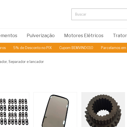
lementos
Pulverização
Motores Elétricos
Trato
de Desconto no PIX
Cupom BEMVINDO10
Parcelamos em até 3x Sem
ador, Separador e lancador