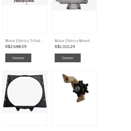
Motor Elétrico Trifásico Semi-Blindado 2CV 4 Polos IP44
Motor Elétrico Monofásico Aberto 0,5CV 4 Polos
R$2.688,59
R$1.315,24