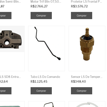
Motor Mon Semi-Blind 00,50CV 4P IP44
Motor Trif Blin 07,50CV 2P 04 V IP56
Protetor LS Frontal Para-Lama LE SBG870FCI
,87
R$2.766,27
R$3.576,72
Tampa LS SD8 Entrada TRG 827
Tubo LS Do Comando
Sensor LS De Temperatura TRG750
02,64
R$1.125,45
R$348,40