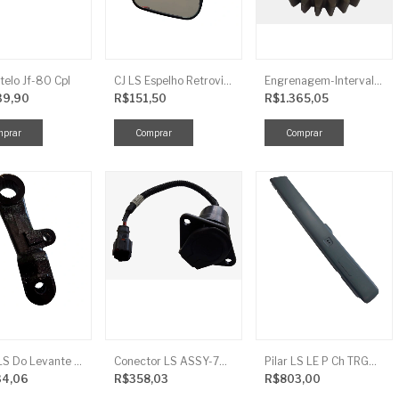
telo Jf-80 Cpl
CJ LS Espelho Retrovisor
Engrenagem-Intervalo Contador Direção-TR
39,90
R$151,50
R$1.365,05
Braço LS Do Levante Direito P/Cilindro
Conector LS ASSY-7P(ASAE) TRG730FCI
Pilar LS LE P Ch TRG864FCI
34,06
R$358,03
R$803,00