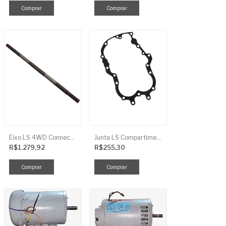
Eixo LS 4WD Connect TRG2888
Junta LS Compartimento Traseiro EGQ155
R$1.279,92
R$255,30