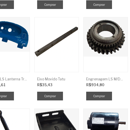
Tampa LS Lanterna Traseira Direita
Eixo Movido Tatu
Engrenagem LS M/DRV 3ª TRG 281
,61
R$35,43
R$934,80