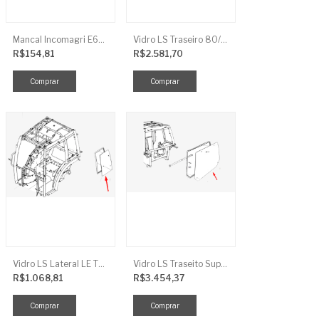
Mancal Incomagri E600
Vidro LS Traseiro 80/90/100
R$154,81
R$2.581,70
Vidro LS Lateral LE TRG863
Vidro LS Traseito Superior TR
R$1.068,81
R$3.454,37