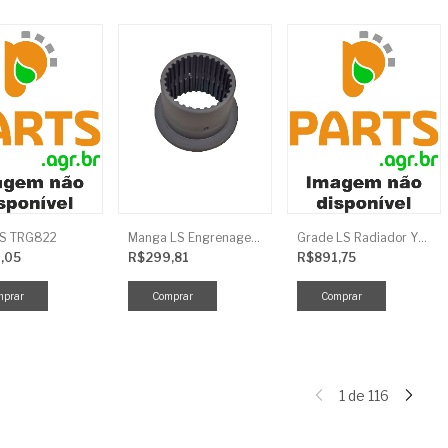
LS TRG822
Manga LS Engrenagem TRG281
Grade LS Radiador YMR TRG170
,05
R$299,81
R$891,75
1
de
116