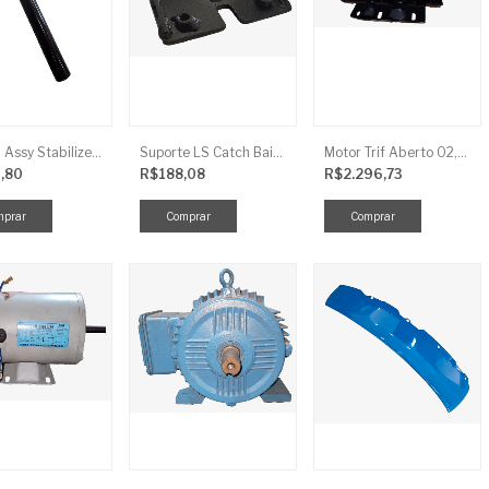
Link LS Assy Stabilize FG896
Suporte LS Catch Baixa
Motor Trif Aberto 02,00CV 4P
,80
R$188,08
R$2.296,73