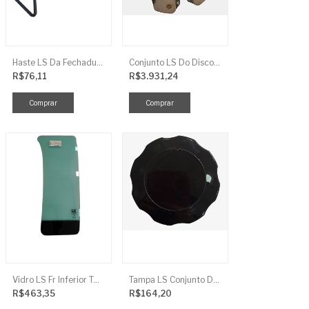
Haste LS Da Fechadura TRG 830
Conjunto LS Do Disco De Embreagem TRG250
R$76,11
R$3.931,24
Vidro LS Fr Inferior TGR863
Tampa LS Conjunto De Combustivel G040FCI
R$463,35
R$164,20