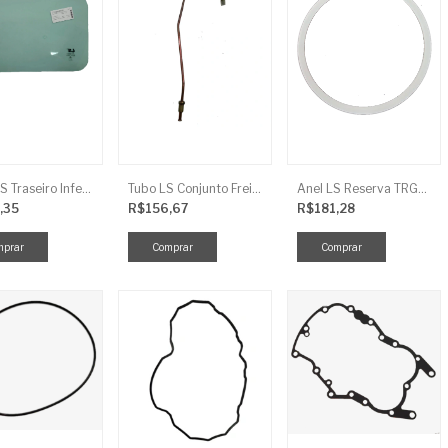
Vidro LS Traseiro Inferior
Tubo LS Conjunto Freio LD F G670
Anel LS Reserva TRG826
,35
R$156,67
R$181,28