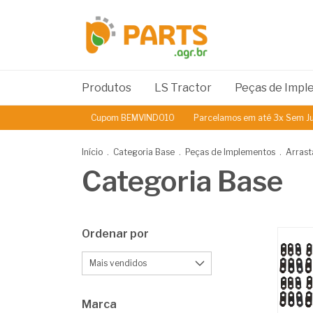
Produtos
LS Tractor
Peças de Imp
Cupom BEMVINDO10
Parcelamos em até 3x Sem Juros
5% 
Início
.
Categoria Base
.
Peças de Implementos
.
Arrast
Categoria Base
Ordenar por
Marca