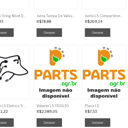
Anel LS Oring Nivel De Oleo EGQ125
Junta Tampa De Valvula LS
Junta LS Compartimento Traseiro EGQ155
93
R$78,88
R$269,14
Chicote LS Eletrico Traseiro TRG730FCI
Volante LS TRG630
Placa LS
11,22
R$2.389,05
R$7,53