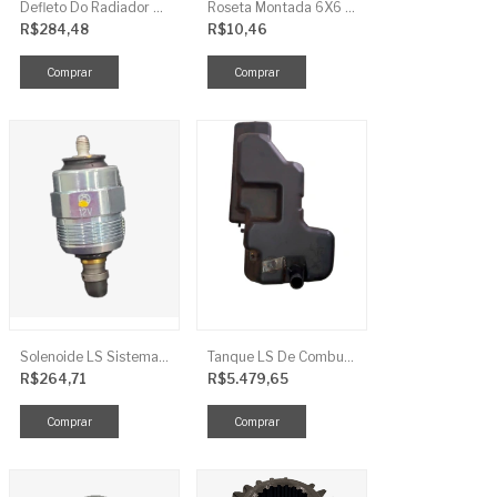
Defleto Do Radiador LS TRG170
Roseta Montada 6X6 Soja Universal
R$284,48
R$10,46
Solenoide LS Sistema De Combustivel Q1250156
Tanque LS De Combustivel TRG040
R$264,71
R$5.479,65