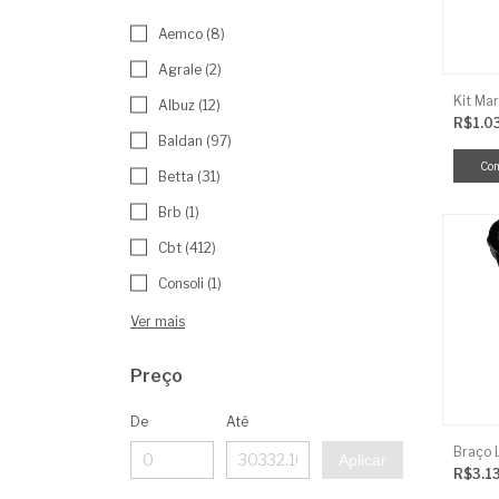
Aemco (8)
Agrale (2)
Kit Mar
Albuz (12)
R$1.0
Baldan (97)
Betta (31)
Brb (1)
Cbt (412)
Consoli (1)
Ver mais
Preço
De
Até
Aplicar
R$3.1