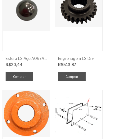
Esfera LS Aço A067A006
Engrenagem LS Drv
R$20,44
R$513,87